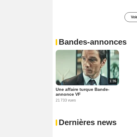
Voi
Bandes-annonces
1:35
Une affaire turque Bande-
annonce VF
21 733 vues
Dernières news