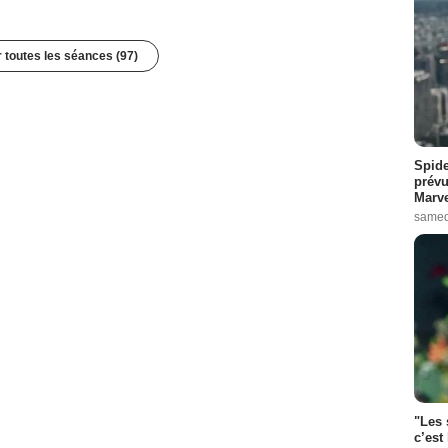
r toutes les séances (97)
Spide
prévu
Marve
samed
"Les 
c’est