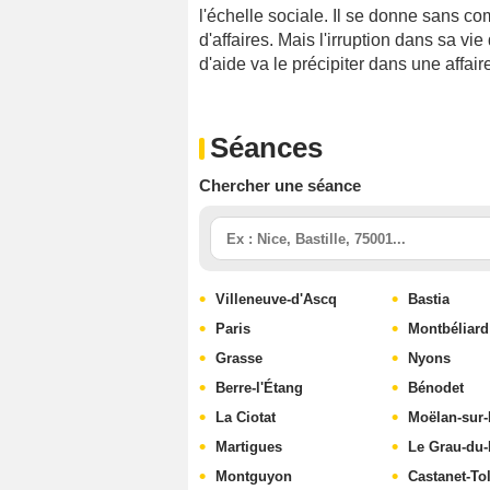
l'échelle sociale. Il se donne sans co
d'affaires. Mais l'irruption dans sa vi
d'aide va le précipiter dans une affaire
Séances
Chercher une séance
Villeneuve-d'Ascq
Bastia
Paris
Montbéliard
Grasse
Nyons
Berre-l'Étang
Bénodet
La Ciotat
Moëlan-sur
Martigues
Le Grau-du-
Montguyon
Castanet-To