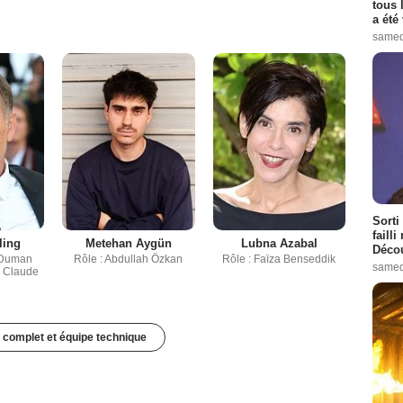
tous 
a été 
samed
Sorti
failli
ling
Metehan Aygün
Lubna Azabal
Décou
 Duman
Rôle : Abdullah Özkan
Rôle : Faïza Benseddik
samed
- Claude
 complet et équipe technique