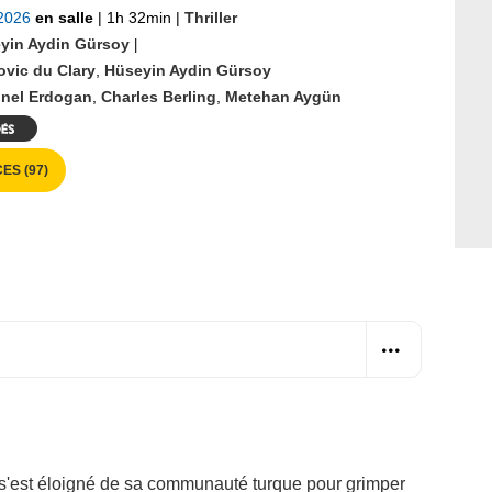
 2026
en salle
|
1h 32min
|
Thriller
yin Aydin Gürsoy
|
vic du Clary
,
Hüseyin Aydin Gürsoy
onel Erdogan
,
Charles Berling
,
Metehan Aygün
ES (97)
, s'est éloigné de sa communauté turque pour grimper