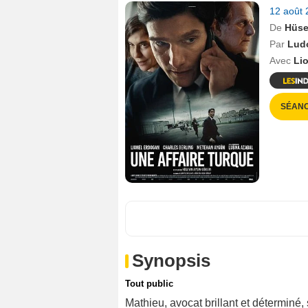
12 août
De
Hüse
Par
Ludo
Avec
Li
SÉANC
Synopsis
Tout public
Mathieu, avocat brillant et déterminé