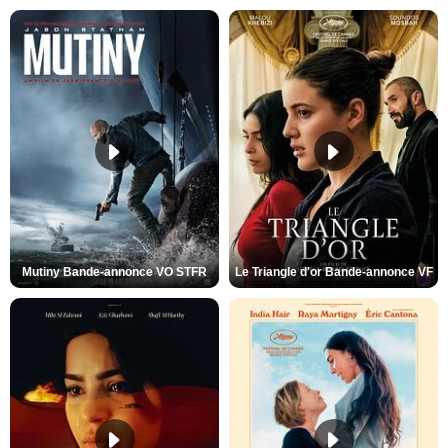
Mutiny Bande-annonce VO STFR
Le Triangle d'or Bande-annonce VF