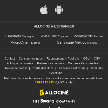
ALLOCINÉ À L'ÉTRANGER
Filmstarts
SensaCine
Beyazperde
Allemagne
Espagne
Turquie
AdoroCinema
Sensacine México
Brésil
Mexique
Contact
|
Qui sommes-nous
|
Recrutement
|
Publicité
|
CGU
|
CGV
|
Politique de cookies
|
Préférences cookies
|
Données Personnelles
|
Revue de presse
|
Charte d'écriture
|
Les services AlloCiné
|
Gérer Utiq
|
©AlloCiné
Retrouvez tous les horaires et infos de votre cinéma sur le numéro AlloCiné :
0 892 892 892
(0,90€/minute)