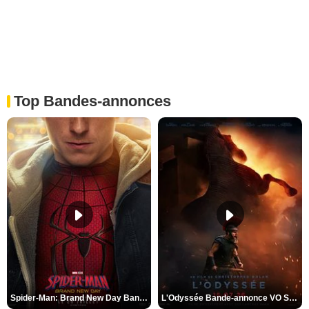
Top Bandes-annonces
Spider-Man: Brand New Day Bande-annonce VO STFR
L'Odyssée Bande-annonce VO STFR