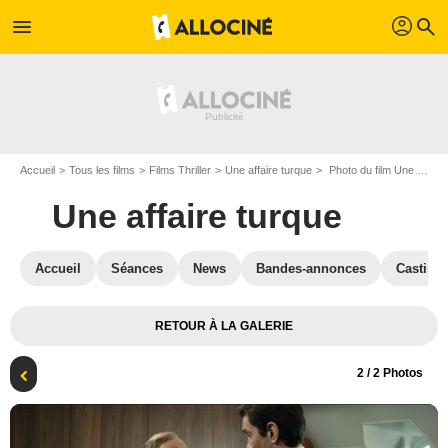
profil
menu
search
Accueil
Tous les films
Films Thriller
Une affaire turque
Photo du film Une affaire turque - Photo 2
Une affaire turque
Accueil
Séances
News
Bandes-annonces
Casting
RETOUR À LA GALERIE
2
/ 2 Photos