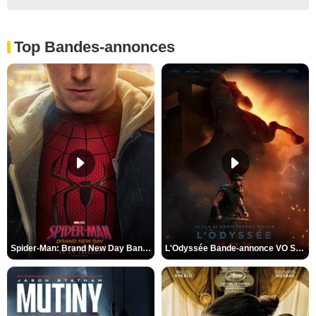
Top Bandes-annonces
Spider-Man: Brand New Day Bande-annonce VO STFR
L'Odyssée Bande-annonce VO STFR