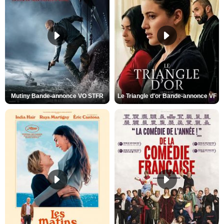
Mutiny Bande-annonce VO STFR
Le Triangle d'or Bande-annonce VF