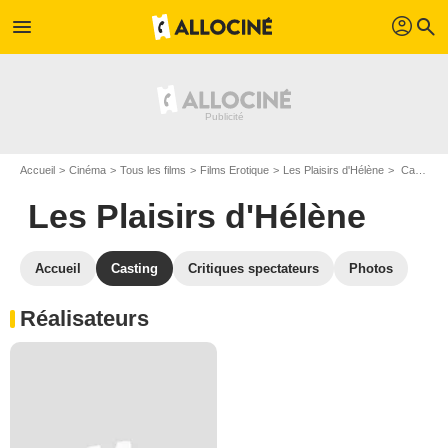
profil
menu
search
Accueil
Cinéma
Tous les films
Films Erotique
Les Plaisirs d'Hélène
Casting Les Plaisirs d'Hélène
Les Plaisirs d'Hélène
Accueil
Casting
Critiques spectateurs
Photos
Réalisateurs