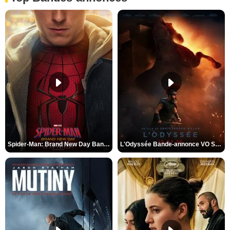
Spider-Man: Brand New Day Bande-annonce VO STFR
L'Odyssée Bande-annonce VO STFR