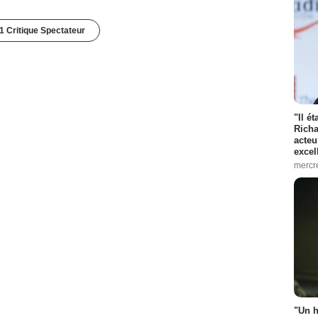
1 Critique Spectateur
"Il é
Richa
acteu
excel
mercr
"Un h