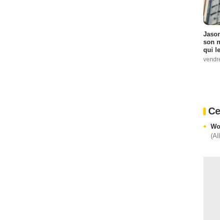
Jason
son n
qui le
vendre
Ce
Wo
(Al