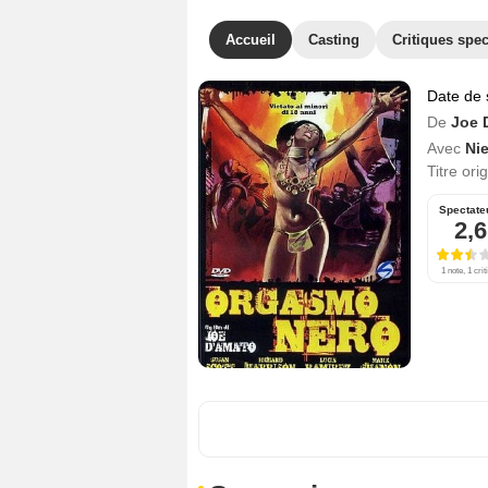
Accueil
Casting
Critiques spec
Date de 
De
Joe 
Avec
Ni
Titre ori
Spectate
2,6
1 note, 1 crit