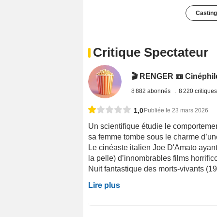
Casting
Critique Spectateur
🎬 RENGER 📼 Cinéphile 
8 882 abonnés
8 220 critique
1,0
Publiée le 23 mars 2026
Un scientifique étudie le comportemen
sa femme tombe sous le charme d’une
Le cinéaste italien Joe D'Amato ayant
la pelle) d’innombrables films horrif
Nuit fantastique des morts-vivants (1
Lire plus