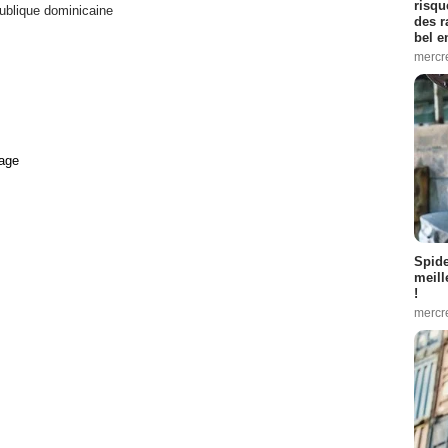
risqu
ublique dominicaine
des r
bel 
mercr
age
Spid
meill
!
mercr