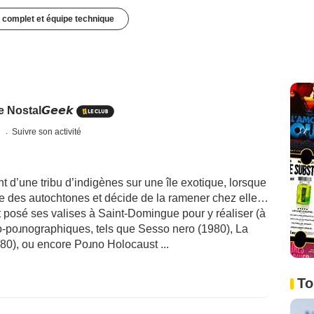
 complet et équipe technique
Nostal𝙂𝙚𝙚𝙠
s
Suivre son activité
t d’une tribu d’indigènes sur une île exotique, lorsque
 des autochtones et décide de la ramener chez elle…
 posé ses valises à Saint-Domingue pour y réaliser (à
ico-poɹnographiques, tels que Sesso nero (1980), La
980), ou encore Poɹno Holocaust ...
To