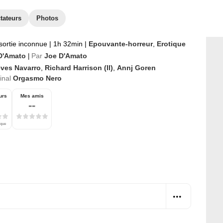
tateurs
Photos
sortie inconnue
|
1h 32min
|
Epouvante-horreur
,
Erotique
D'Amato
Par
Joe D'Amato
|
eves Navarro
,
Richard Harrison (II)
,
Annj Goren
ginal
Orgasmo Nero
urs
Mes amis
--
ique