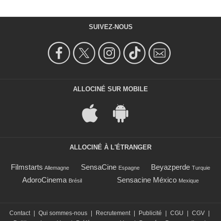
SUIVEZ-NOUS
ALLOCINÉ SUR MOBILE
ALLOCINÉ À L'ÉTRANGER
Filmstarts
SensaCine
Beyazperde
Allemagne
Espagne
Turquie
AdoroCinema
Sensacine México
Brésil
Mexique
Contact
|
Qui sommes-nous
|
Recrutement
|
Publicité
|
CGU
|
CGV
|