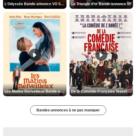
L'Odyssée Bande-annonce VO STFR
Le Triangle d'or Bande-annonce VF
Les Matins merveilleux Bande-annonce VF
De la Comédie-Française Teaser VF
Bandes-annonces à ne pas manquer