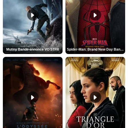
Mutiny Bande-annonce VO STFR
Spider-Man: Brand New Day Bande-annonce VO STFR