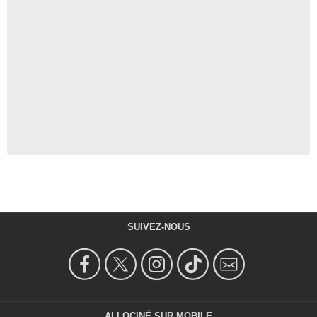
SUIVEZ-NOUS
ALLOCINÉ SUR MOBILE