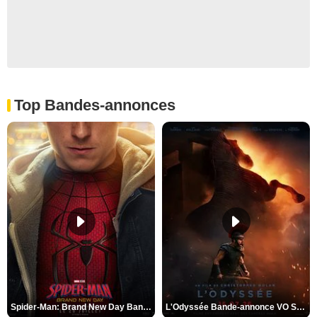
Top Bandes-annonces
Spider-Man: Brand New Day Bande-annonce VO STFR
L'Odyssée Bande-annonce VO STFR