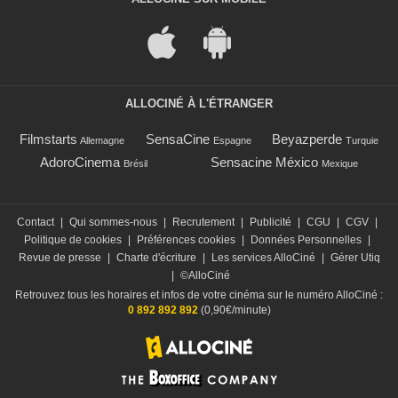
ALLOCINÉ À L'ÉTRANGER
Filmstarts
SensaCine
Beyazperde
Allemagne
Espagne
Turquie
AdoroCinema
Sensacine México
Brésil
Mexique
Contact
|
Qui sommes-nous
|
Recrutement
|
Publicité
|
CGU
|
CGV
|
Politique de cookies
|
Préférences cookies
|
Données Personnelles
|
Revue de presse
|
Charte d'écriture
|
Les services AlloCiné
|
Gérer Utiq
|
©AlloCiné
Retrouvez tous les horaires et infos de votre cinéma sur le numéro AlloCiné :
0 892 892 892
(0,90€/minute)