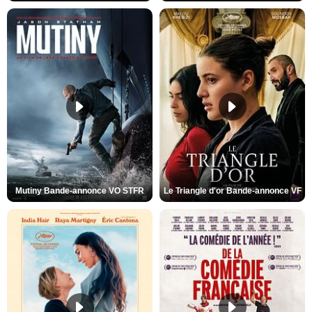
Mutiny Bande-annonce VO STFR
Le Triangle d'or Bande-annonce VF