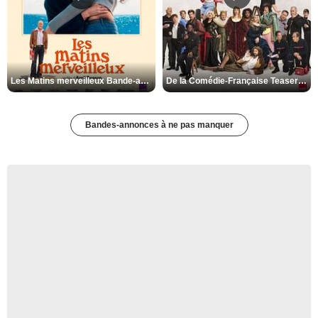
Les Matins merveilleux Bande-annonce VF
De la Comédie-Française Teaser VF
Bandes-annonces à ne pas manquer