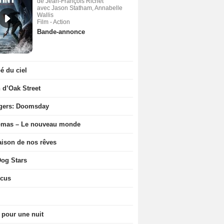
de Jean-François Richet
avec Jason Statham, Annabelle
Wallis
Film - Action
Bande-annonce
 du ciel
n d’Oak Street
gers: Doomsday
ômas – Le nouveau monde
ison de nos rêves
og Stars
icus
 pour une nuit