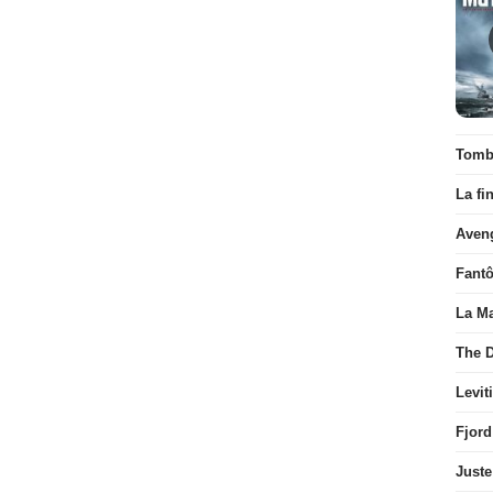
Tombé
La fi
Aven
Fant
La Ma
The D
Levit
Fjord
Juste