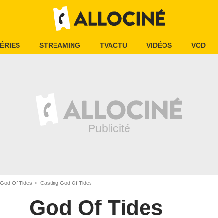
ÉRIES
STREAMING
TVACTU
VIDÉOS
VOD
God Of Tides
Casting God Of Tides
God Of Tides