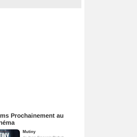
lms Prochainement au
néma
Mutiny