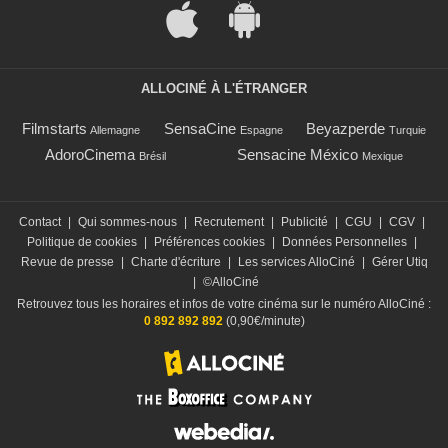
ALLOCINÉ À L'ÉTRANGER
Filmstarts
SensaCine
Beyazperde
Allemagne
Espagne
Turquie
AdoroCinema
Sensacine México
Brésil
Mexique
Contact
|
Qui sommes-nous
|
Recrutement
|
Publicité
|
CGU
|
CGV
|
Politique de cookies
|
Préférences cookies
|
Données Personnelles
|
Revue de presse
|
Charte d'écriture
|
Les services AlloCiné
|
Gérer Utiq
|
©AlloCiné
Retrouvez tous les horaires et infos de votre cinéma sur le numéro AlloCiné :
0 892 892 892
(0,90€/minute)