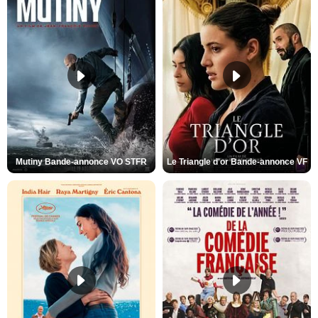
Mutiny Bande-annonce VO STFR
Le Triangle d'or Bande-annonce VF