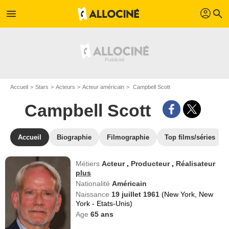
profil
menu
search
Accueil
Stars
Acteurs
Acteur américain
Campbell Scott
Campbell Scott
Accueil
Biographie
Filmographie
Top films/séries
Métiers
Acteur
,
Producteur
,
Réalisateur
plus
Nationalité
Américain
Naissance
19 juillet 1961
(New York, New
York - Etats-Unis)
Age
65
ans