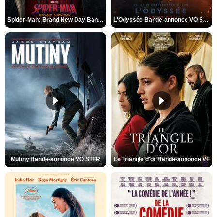
Spider-Man: Brand New Day Bande-annonce VO STFR
L'Odyssée Bande-annonce VO STFR
Mutiny Bande-annonce VO STFR
Le Triangle d'or Bande-annonce VF