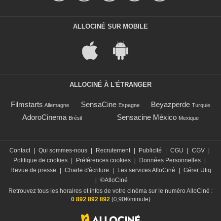
ALLOCINÉ SUR MOBILE
ALLOCINÉ À L'ÉTRANGER
Filmstarts
SensaCine
Beyazperde
Allemagne
Espagne
Turquie
AdoroCinema
Sensacine México
Brésil
Mexique
Contact
|
Qui sommes-nous
|
Recrutement
|
Publicité
|
CGU
|
CGV
|
Politique de cookies
|
Préférences cookies
|
Données Personnelles
|
Revue de presse
|
Charte d'écriture
|
Les services AlloCiné
|
Gérer Utiq
|
©AlloCiné
Retrouvez tous les horaires et infos de votre cinéma sur le numéro AlloCiné :
0 892 892 892
(0,90€/minute)