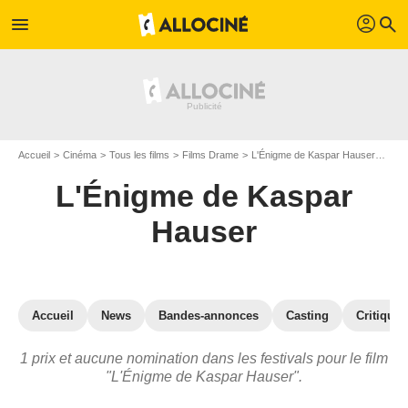
profil
menu
search
Accueil
Cinéma
Tous les films
Films Drame
L'Énigme de Kaspar Hauser
Prix
L'Énigme de Kaspar
Hauser
Accueil
News
Bandes-annonces
Casting
Critiques
1 prix et aucune nomination dans les festivals pour le film
"L'Énigme de Kaspar Hauser".