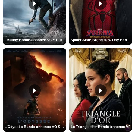
Mutiny Bande-annonce VO STFR
Spider-Man: Brand New Day Bande-annonce VO STFR
L'Odyssée Bande-annonce VO STFR
Le Triangle d'or Bande-annonce VF