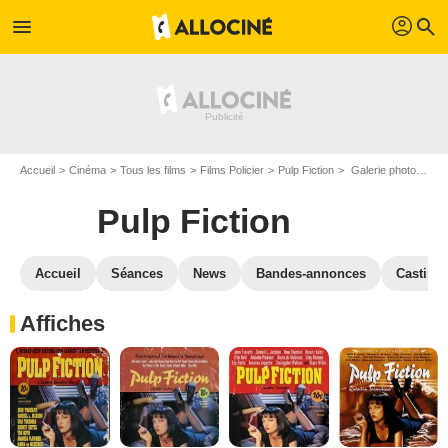
profil
menu
search
Accueil
Cinéma
Tous les films
Films Policier
Pulp Fiction
Galerie photos du film Pulp Fiction
Pulp Fiction
Accueil
Séances
News
Bandes-annonces
Casting
Affiches