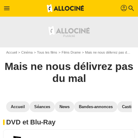
profil
menu
search
Accueil
Cinéma
Tous les films
Films Drame
Mais ne nous délivrez pas du mal
Mais ne nous délivrez pas
du mal
Accueil
Séances
News
Bandes-annonces
Casting
DVD et Blu-Ray