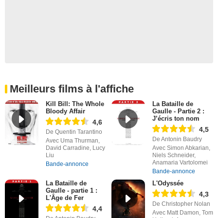
Meilleurs films à l'affiche
Kill Bill: The Whole
La Bataille de
Bloody Affair
Gaulle - Partie 2 :
J’écris ton nom
4,6
4,5
De Quentin Tarantino
De Antonin Baudry
Avec Uma Thurman,
David Carradine, Lucy
Avec Simon Abkarian,
Liu
Niels Schneider,
Anamaria Vartolomei
Bande-annonce
Bande-annonce
La Bataille de
L'Odyssée
Gaulle - partie 1 :
4,3
L'Âge de Fer
De Christopher Nolan
4,4
Avec Matt Damon, Tom