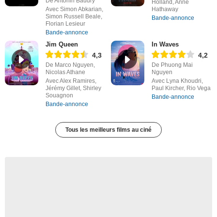
De Antonin Baudry
Holland, Anne
Avec Simon Abkarian,
Hathaway
Simon Russell Beale,
Bande-annonce
Florian Lesieur
Bande-annonce
Jim Queen
In Waves
4,3
4,2
De Marco Nguyen,
De Phuong Mai
Nicolas Athane
Nguyen
Avec Alex Ramires,
Avec Lyna Khoudri,
Jérémy Gillet, Shirley
Paul Kircher, Rio Vega
Souagnon
Bande-annonce
Bande-annonce
Tous les meilleurs films au ciné