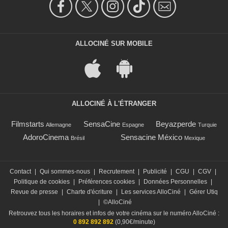
ALLOCINÉ SUR MOBILE
ALLOCINÉ À L'ÉTRANGER
Filmstarts
SensaCine
Beyazperde
Allemagne
Espagne
Turquie
AdoroCinema
Sensacine México
Brésil
Mexique
Contact
|
Qui sommes-nous
|
Recrutement
|
Publicité
|
CGU
|
CGV
|
Politique de cookies
|
Préférences cookies
|
Données Personnelles
|
Revue de presse
|
Charte d'écriture
|
Les services AlloCiné
|
Gérer Utiq
|
©AlloCiné
Retrouvez tous les horaires et infos de votre cinéma sur le numéro AlloCiné :
0 892 892 892
(0,90€/minute)