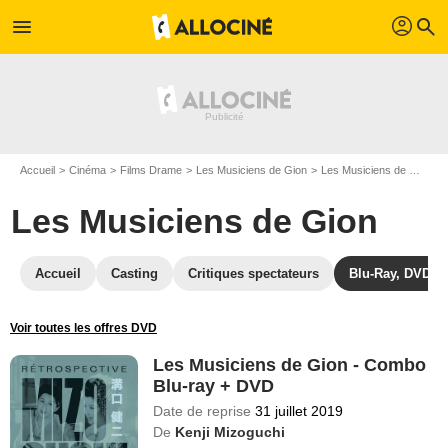
profil
menu
search
Accueil
Cinéma
Films Drame
Les Musiciens de Gion
Les Musiciens de Gion en Blu Ray
Les Musiciens de Gion
Accueil
Casting
Critiques spectateurs
Blu-Ray, DVD
Voir toutes les offres DVD
Les Musiciens de Gion - Combo
Blu-ray + DVD
Date de reprise
31 juillet 2019
De
Kenji Mizoguchi