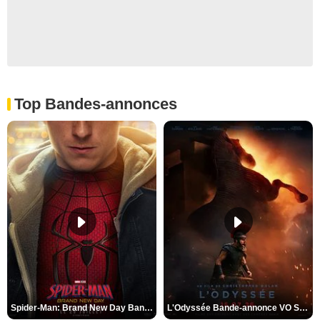
Top Bandes-annonces
Spider-Man: Brand New Day Bande-annonce VO STFR
L'Odyssée Bande-annonce VO STFR