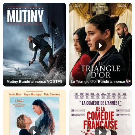
Mutiny Bande-annonce VO STFR
Le Triangle d'or Bande-annonce VF