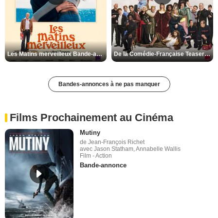
Les Matins merveilleux Bande-annonce VF
De la Comédie-Française Teaser VF
Bandes-annonces à ne pas manquer
Films Prochainement au Cinéma
Mutiny
de Jean-François Richet
avec Jason Statham, Annabelle Wallis
Film - Action
Bande-annonce