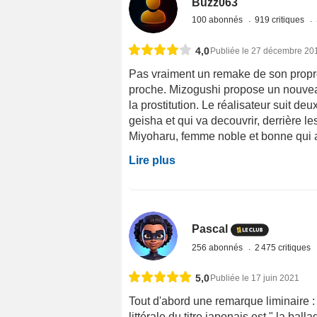
Buzz063
100 abonnés
919 critiques
4,0
Publiée le 27 décembre 20
Pas vraiment un remake de son propre 
proche. Mizogushi propose un nouvea
la prostitution. Le réalisateur suit d
geisha et qui va decouvrir, derrière le
Miyoharu, femme noble et bonne qui a p
Lire plus
Pascal
256 abonnés
2 475 critiques
5,0
Publiée le 17 juin 2021
Tout d'abord une remarque liminaire : l
littérale du titre japonais est " la bal