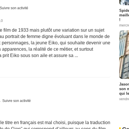
Suivre son activité
Spid
meill
!
10
mercr
film de 1933 mais plutôt une variation sur un sujet
u portrait de femme digne évoluant dans le monde de
eux personnages, la jeune Eiko, qui souhaite devenir une
s apparences, la réalité de ce métier, et surtout
rit Eiko sous son aile et assure sa ...
Jason
son n
qui le
vendre
Suivre son activité
e titre en français est mal choisi, puisque la traduction
lade de Gion" qui correspond d'ailleurs au sens du film.