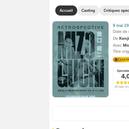
Accueil
Casting
Critiques spec
9 mai 1
Date de 
De
Kenj
Avec
Mi
Titre ori
Spectat
4,
107 notes, 15 c