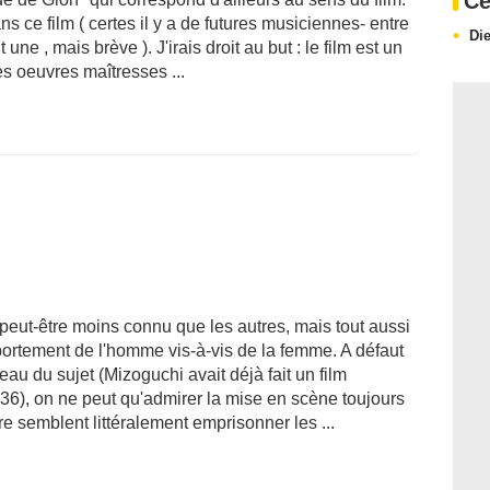
Ce
s ce film ( certes il y a de futures musiciennes- entre
Di
ne , mais brève ). J'irais droit au but : le film est un
s oeuvres maîtresses ...
 peut-être moins connu que les autres, mais tout aussi
ortement de l'homme vis-à-vis de la femme. A défaut
eau du sujet (Mizoguchi avait déjà fait un film
936), on ne peut qu'admirer la mise en scène toujours
re semblent littéralement emprisonner les ...