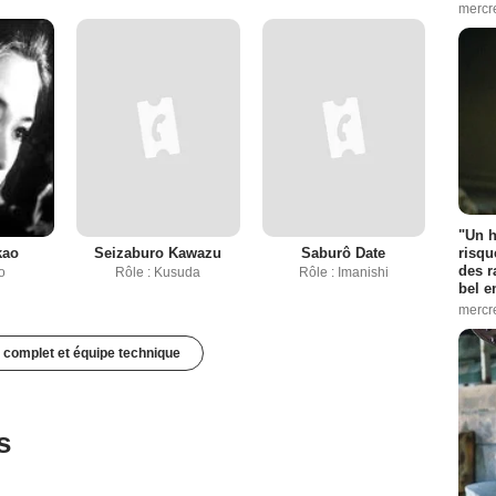
mercr
"Un h
kao
Seizaburo Kawazu
Saburô Date
risqu
des r
o
Rôle : Kusuda
Rôle : Imanishi
bel 
mercr
 complet et équipe technique
s