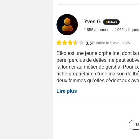
Yves G.
1 856 abonnés
4 062 critique
3,5
Publiée le 9 avril 2025
Eiko est une jeune orpheline, dont la
père, perclus de dettes, ne peut subv
la former au métier de geisha. Pour ce
riche propriétaire d’une maison de th
deux femmes qu’elles cèdent aux avan
Lire plus
15