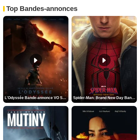
Top Bandes-annonces
L'Odyssée Bande-annonce VO STFR
Spider-Man: Brand New Day Bande-annonce VO STFR