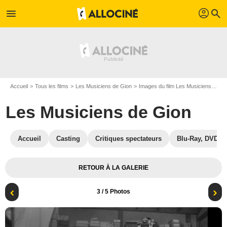
profil
menu
search
Accueil
Tous les films
Les Musiciens de Gion
Images du film Les Musiciens de Gion
Les Musiciens de Gion
Accueil
Casting
Critiques spectateurs
Blu-Ray, DVD
RETOUR À LA GALERIE
3
/ 5 Photos