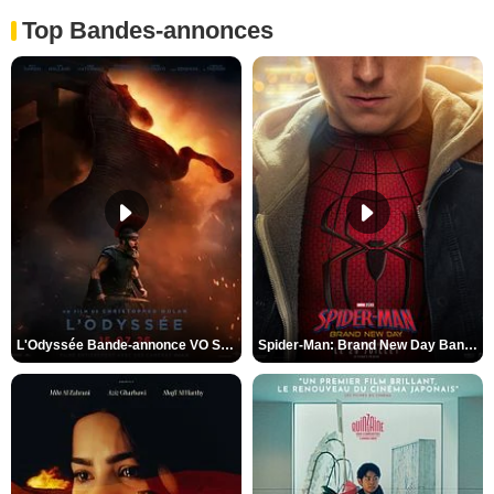
Top Bandes-annonces
L'Odyssée Bande-annonce VO STFR
Spider-Man: Brand New Day Bande-annonce VO STFR