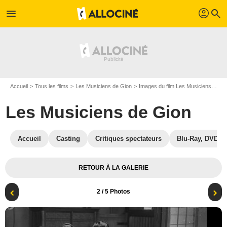
profil
menu
search
Accueil
Tous les films
Les Musiciens de Gion
Images du film Les Musiciens de Gion
Les Musiciens de Gion
Accueil
Casting
Critiques spectateurs
Blu-Ray, DVD
RETOUR À LA GALERIE
2
/ 5 Photos