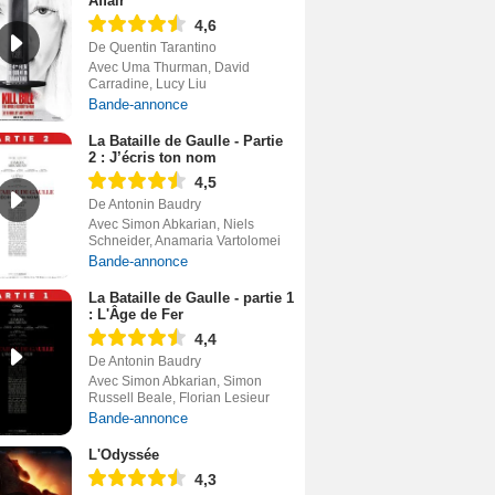
Affair
4,6
De Quentin Tarantino
Avec Uma Thurman, David
Carradine, Lucy Liu
Bande-annonce
La Bataille de Gaulle - Partie
2 : J’écris ton nom
4,5
De Antonin Baudry
Avec Simon Abkarian, Niels
Schneider, Anamaria Vartolomei
Bande-annonce
La Bataille de Gaulle - partie 1
: L'Âge de Fer
4,4
De Antonin Baudry
Avec Simon Abkarian, Simon
Russell Beale, Florian Lesieur
Bande-annonce
L'Odyssée
4,3