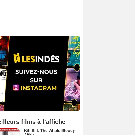
illeurs films à l'affiche
Kill Bill: The Whole Bloody