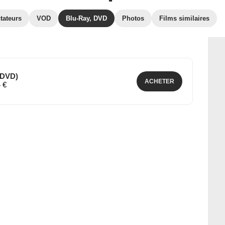
tateurs
VOD
Blu-Ray, DVD
Photos
Films similaires
 (DVD)
ACHETER
4 €