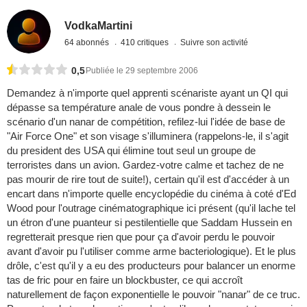
VodkaMartini
64 abonnés
410 critiques
Suivre son activité
0,5
Publiée le 29 septembre 2006
Demandez à n'importe quel apprenti scénariste ayant un QI qui
dépasse sa température anale de vous pondre à dessein le
scénario d'un nanar de compétition, refilez-lui l'idée de base de
"Air Force One" et son visage s'illuminera (rappelons-le, il s'agit
du president des USA qui élimine tout seul un groupe de
terroristes dans un avion. Gardez-votre calme et tachez de ne
pas mourir de rire tout de suite!), certain qu'il est d'accéder à un
encart dans n'importe quelle encyclopédie du cinéma à coté d'Ed
Wood pour l'outrage cinématographique ici présent (qu'il lache tel
un étron d'une puanteur si pestilentielle que Saddam Hussein en
regretterait presque rien que pour ça d'avoir perdu le pouvoir
avant d'avoir pu l'utiliser comme arme bacteriologique). Et le plus
drôle, c'est qu'il y a eu des producteurs pour balancer un enorme
tas de fric pour en faire un blockbuster, ce qui accroît
naturellement de façon exponentielle le pouvoir "nanar" de ce truc.