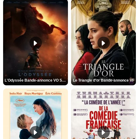
L'Odyssée Bande-annonce VO STFR
Le Triangle d'or Bande-annonce VF