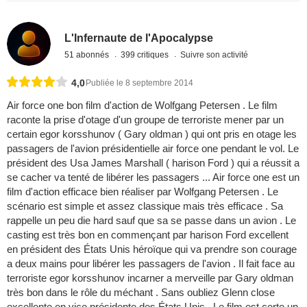
L'Infernaute de l'Apocalypse
51 abonnés
399 critiques
Suivre son activité
4,0
Publiée le 8 septembre 2014
Air force one bon film d'action de Wolfgang Petersen . Le film
raconte la prise d'otage d'un groupe de terroriste mener par un
certain egor korsshunov ( Gary oldman ) qui ont pris en otage les
passagers de l'avion présidentielle air force one pendant le vol. Le
président des Usa James Marshall ( harison Ford ) qui a réussit a
se cacher va tenté de libérer les passagers ... Air force one est un
film d'action efficace bien réaliser par Wolfgang Petersen . Le
scénario est simple et assez classique mais très efficace . Sa
rappelle un peu die hard sauf que sa se passe dans un avion . Le
casting est très bon en commençant par harison Ford excellent
en président des États Unis héroïque qui va prendre son courage
a deux mains pour libérer les passagers de l'avion . Il fait face au
terroriste egor korsshunov incarner a merveille par Gary oldman
très bon dans le rôle du méchant . Sans oubliez Glenn close
excellente en vice présidente des États Unis . Le film est certe un