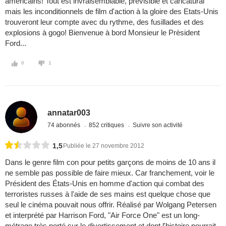
amèricains! Tout est invraisemblable, prèvisible et caricatural
mais les inconditionnels de film d'action à la gloire des Etats-Unis
trouveront leur compte avec du rythme, des fusillades et des
explosions à gogo! Bienvenue à bord Monsieur le Prèsident
Ford...
0
1
annatar003
74 abonnés
852 critiques
Suivre son activité
1,5
Publiée le 27 novembre 2012
Dans le genre film con pour petits garçons de moins de 10 ans il
ne semble pas possible de faire mieux. Car franchement, voir le
Président des États-Unis en homme d'action qui combat des
terroristes russes à l'aide de ses mains est quelque chose que
seul le cinéma pouvait nous offrir. Réalisé par Wolgang Petersen
et interprété par Harrison Ford, "Air Force One" est un long-
métrage très porté sur le divertissement et dont l'histoire pourrait