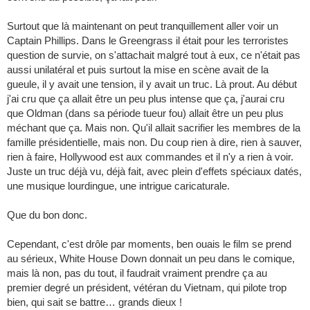
Surtout que là maintenant on peut tranquillement aller voir un
Captain Phillips. Dans le Greengrass il était pour les terroristes
question de survie, on s'attachait malgré tout à eux, ce n'était pas
aussi unilatéral et puis surtout la mise en scène avait de la
gueule, il y avait une tension, il y avait un truc. Là prout. Au début
j'ai cru que ça allait être un peu plus intense que ça, j'aurai cru
que Oldman (dans sa période tueur fou) allait être un peu plus
méchant que ça. Mais non. Qu'il allait sacrifier les membres de la
famille présidentielle, mais non. Du coup rien à dire, rien à sauver,
rien à faire, Hollywood est aux commandes et il n'y a rien à voir.
Juste un truc déjà vu, déjà fait, avec plein d'effets spéciaux datés,
une musique lourdingue, une intrigue caricaturale.
Que du bon donc.
Cependant, c'est drôle par moments, ben ouais le film se prend
au sérieux, White House Down donnait un peu dans le comique,
mais là non, pas du tout, il faudrait vraiment prendre ça au
premier degré un président, vétéran du Vietnam, qui pilote trop
bien, qui sait se battre… grands dieux !