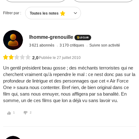
Filtrer par :
Toutes les notes
lhomme-grenouille
3 621 abonnés
3 170 critiques
Suivre son activité
2,0
Publiée le 27 juillet 2010
Un gentil président beau gosse ; des méchants terroristes qui ne
cherchent vraiment qu'à rependre le mal : ce nest donc pas sur la
profondeur de lintrigue et des personnages que cet « Air Force
One » saura nous contenter. Bref rien, de bien original dans ce
film qui, sans nous ennuyer, nous affligera par sa banalité. En
somme, un de ces films que lon a déjà vu sans lavoir vu.
1
2