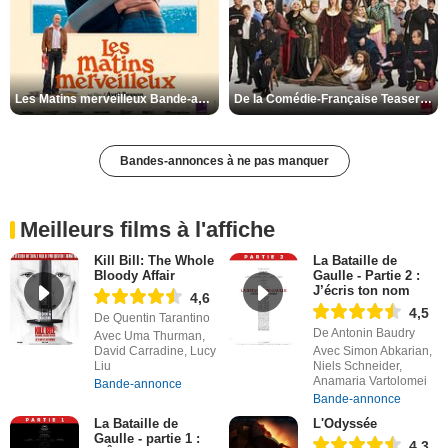
Les Matins merveilleux Bande-annonce VF
De la Comédie-Française Teaser VF
Bandes-annonces à ne pas manquer
Meilleurs films à l'affiche
Kill Bill: The Whole
La Bataille de
Bloody Affair
Gaulle - Partie 2 :
J’écris ton nom
4,6
4,5
De Quentin Tarantino
De Antonin Baudry
Avec Uma Thurman,
David Carradine, Lucy
Avec Simon Abkarian,
Liu
Niels Schneider,
Anamaria Vartolomei
Bande-annonce
Bande-annonce
La Bataille de
L'Odyssée
Gaulle - partie 1 :
4,3