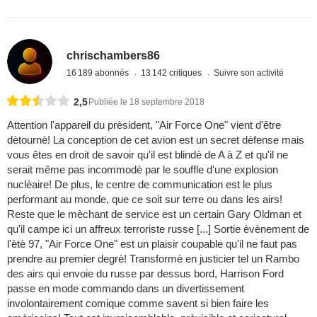
chrischambers86
16 189 abonnés
13 142 critiques
Suivre son activité
2,5
Publiée le 18 septembre 2018
Attention l'appareil du prèsident, "Air Force One" vient d'être
dètournè! La conception de cet avion est un secret dèfense mais
vous êtes en droit de savoir qu'il est blindè de A à Z et qu'il ne
serait même pas incommodè par le souffle d'une explosion
nuclèaire! De plus, le centre de communication est le plus
performant au monde, que ce soit sur terre ou dans les airs!
Reste que le mèchant de service est un certain Gary Oldman et
qu'il campe ici un affreux terroriste russe [...] Sortie èvènement de
l'ètè 97, "Air Force One" est un plaisir coupable qu'il ne faut pas
prendre au premier degrè! Transformè en justicier tel un Rambo
des airs qui envoie du russe par dessus bord, Harrison Ford
passe en mode commando dans un divertissement
involontairement comique comme savent si bien faire les