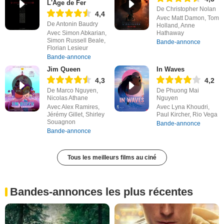
L'Âge de Fer
De Christopher Nolan
4,4
Avec Matt Damon, Tom
De Antonin Baudry
Holland, Anne
Avec Simon Abkarian,
Hathaway
Simon Russell Beale,
Bande-annonce
Florian Lesieur
Bande-annonce
Jim Queen
In Waves
4,3
4,2
De Marco Nguyen,
De Phuong Mai
Nicolas Athane
Nguyen
Avec Alex Ramires,
Avec Lyna Khoudri,
Jérémy Gillet, Shirley
Paul Kircher, Rio Vega
Souagnon
Bande-annonce
Bande-annonce
Tous les meilleurs films au ciné
Bandes-annonces les plus récentes