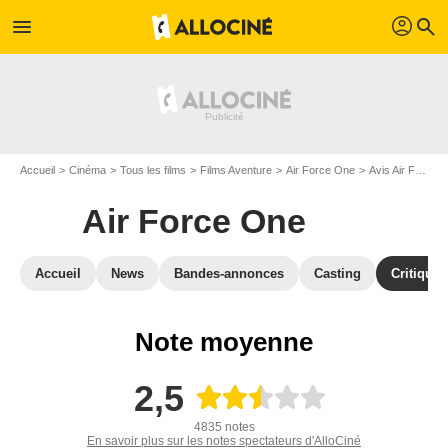
profil
menu
search
Accueil
Cinéma
Tous les films
Films Aventure
Air Force One
Avis Air Force One
Air Force One
Accueil
News
Bandes-annonces
Casting
Critiques
Note moyenne
2,5
4835 notes
En savoir plus sur les notes spectateurs d'AlloCiné