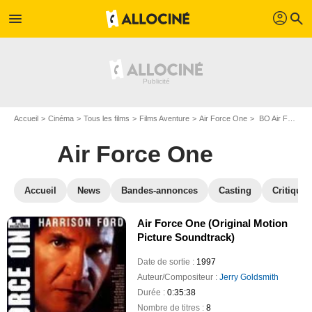
profil
menu
search
Accueil
Cinéma
Tous les films
Films Aventure
Air Force One
BO Air Force One
Air Force One
Accueil
News
Bandes-annonces
Casting
Critiques
Air Force One (Original Motion
Picture Soundtrack)
Date de sortie :
1997
Auteur/Compositeur :
Jerry Goldsmith
Durée :
0:35:38
Nombre de titres :
8