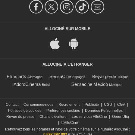
ALLOCINÉ SUR MOBILE
ALLOCINÉ À L'ÉTRANGER
Filmstarts
SensaCine
Beyazperde
Allemagne
Espagne
Turquie
AdoroCinema
Sensacine México
Brésil
Mexique
Contact
|
Qui sommes-nous
|
Recrutement
|
Publicité
|
CGU
|
CGV
|
Politique de cookies
|
Préférences cookies
|
Données Personnelles
|
Revue de presse
|
Charte d'écriture
|
Les services AlloCiné
|
Gérer Utiq
|
©AlloCiné
Retrouvez tous les horaires et infos de votre cinéma sur le numéro AlloCiné :
0 892 892 892
(0,90€/minute)