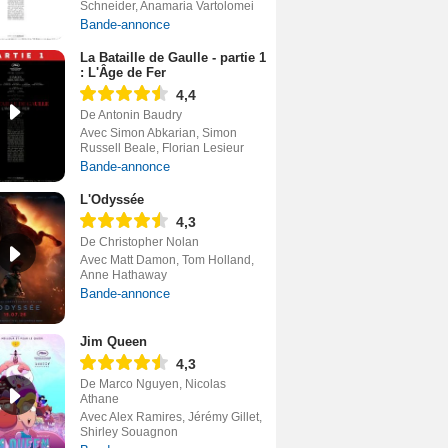
Schneider, Anamaria Vartolomei
Bande-annonce
La Bataille de Gaulle - partie 1
: L'Âge de Fer
4,4
De Antonin Baudry
Avec Simon Abkarian, Simon
Russell Beale, Florian Lesieur
Bande-annonce
L'Odyssée
4,3
De Christopher Nolan
Avec Matt Damon, Tom Holland,
Anne Hathaway
Bande-annonce
Jim Queen
4,3
De Marco Nguyen, Nicolas
Athane
Avec Alex Ramires, Jérémy Gillet,
Shirley Souagnon