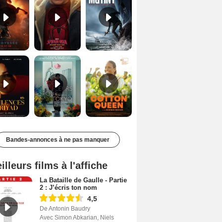
Les Silences de Riyad Bande-annonce VO STFR
Des Fleurs pour Tokyo Bande-annonce VO STFR
Cotton Queen Bande-annonce VO STFR
Bandes-annonces à ne pas manquer
illeurs films à l'affiche
La Bataille de Gaulle - Partie
2 : J’écris ton nom
4,5
De Antonin Baudry
Avec Simon Abkarian, Niels