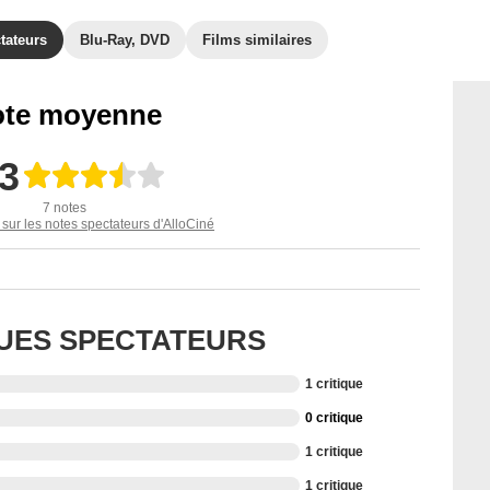
tateurs
Blu-Ray, DVD
Films similaires
te moyenne
,3
7 notes
 sur les notes spectateurs d'AlloCiné
QUES SPECTATEURS
1 critique
0 critique
1 critique
1 critique