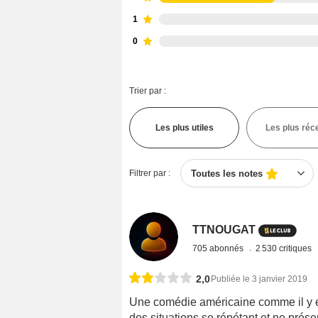
1
0
Trier par :
Les plus utiles
Les plus réc
Filtrer par :
Toutes les notes
TTNOUGAT
705 abonnés
2 530 critiques
2,0
Publiée le 3 janvier 2019
Une comédie américaine comme il y en 
des situations se répétant et ne présen