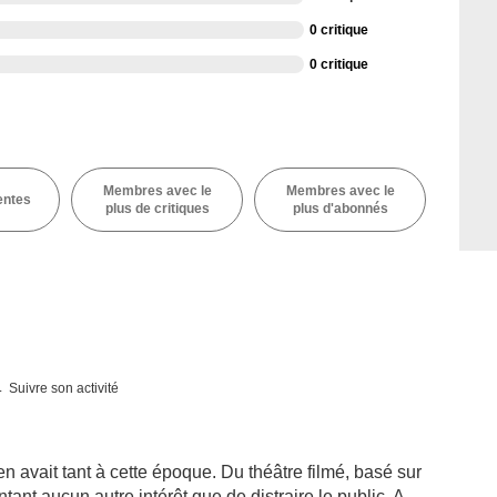
0 critique
0 critique
Membres avec le
Membres avec le
entes
plus de critiques
plus d'abonnés
Suivre son activité
avait tant à cette époque. Du théâtre filmé, basé sur
tant aucun autre intérêt que de distraire le public. A