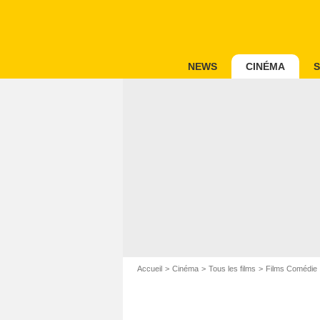
NEWS
CINÉMA
S
Accueil
Cinéma
Tous les films
Films Comédie