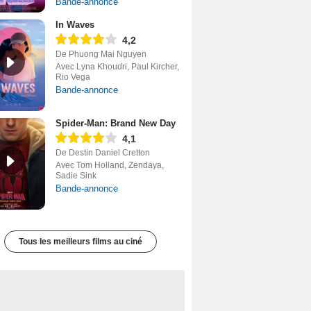
Bande-annonce
In Waves
4,2
De Phuong Mai Nguyen
Avec Lyna Khoudri, Paul Kircher,
Rio Vega
Bande-annonce
Spider-Man: Brand New Day
4,1
De Destin Daniel Cretton
Avec Tom Holland, Zendaya,
Sadie Sink
Bande-annonce
Tous les meilleurs films au ciné