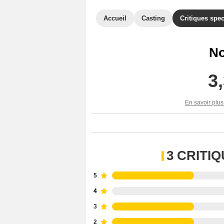
Accueil
Casting
Critiques spec
No
3
En savoir plus
3 CRITI
5
4
3
2