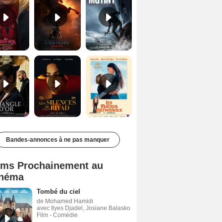
Le Triangle d'or Bande-annonce VF
Les Silences de Riyad Bande-annonce VO STFR
Les Matins merveilleux Bande-annonce VF
Bandes-annonces à ne pas manquer
lms Prochainement au
néma
Tombé du ciel
de Mohamed Hamidi
avec Ilyes Djadel, Josiane Balasko
Film - Comédie