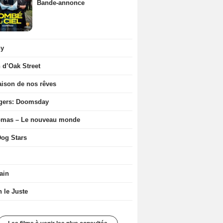
Bande-annonce
ny
n d’Oak Street
ison de nos rêves
gers: Doomsday
ômas – Le nouveau monde
og Stars
ain
n le Juste