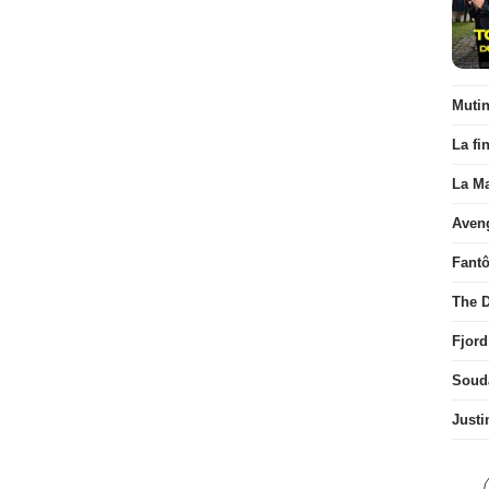
Muti
La fi
La Ma
Aven
Fant
The D
Fjord
Soud
Justi