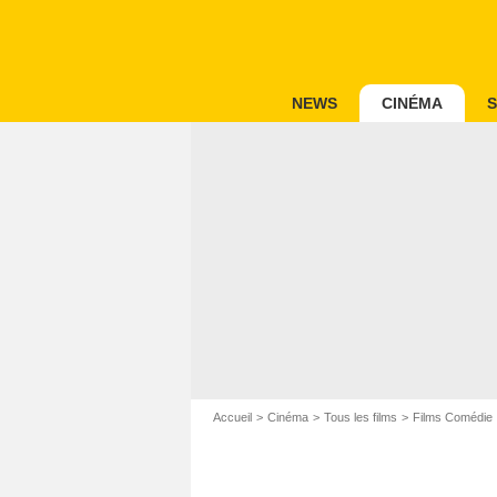
NEWS
CINÉMA
S
Accueil
Cinéma
Tous les films
Films Comédie