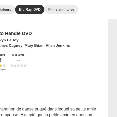
tateurs
Blu-Ray, DVD
Films similaires
to Handle DVD
vyn LeRoy
ames Cagney
,
Mary Brian
,
Allen Jenkins
eurs
Mes amis
3
--
itiques
 marathon de danse truqué dans lequel sa petite amie
récompense. Excepté que la petite amie en question