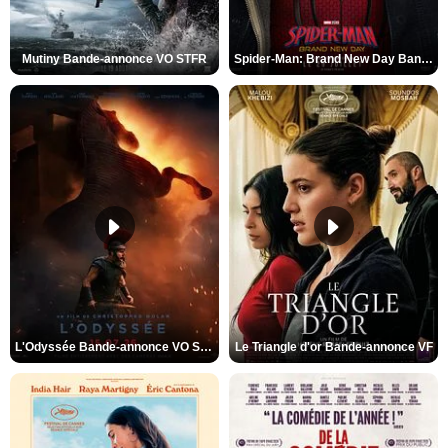
Mutiny Bande-annonce VO STFR
Spider-Man: Brand New Day Bande-annonce VO STFR
L'Odyssée Bande-annonce VO STFR
Le Triangle d'or Bande-annonce VF