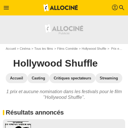
profil
menu
search
Accueil
Cinéma
Tous les films
Films Comédie
Hollywood Shuffle
Prix et nominations pour Hollywood Shuffle
Hollywood Shuffle
Accueil
Casting
Critiques spectateurs
Streaming
1 prix et aucune nomination dans les festivals pour le film
"Hollywood Shuffle".
Résultats annoncés