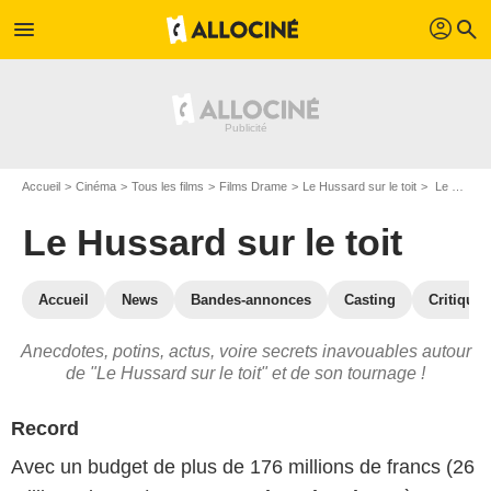
profil
menu
search
Accueil
Cinéma
Tous les films
Films Drame
Le Hussard sur le toit
Le Hussard sur le toit : les secrets du tournage
Le Hussard sur le toit
Accueil
News
Bandes-annonces
Casting
Critiques
Anecdotes, potins, actus, voire secrets inavouables autour
de "Le Hussard sur le toit" et de son tournage !
Record
Avec un budget de plus de 176 millions de francs (26