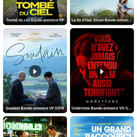
Tombé du ciel Bande-annonce VF
La fin d’Oak Street Bande-annonce VO STFR
Soudain Bande-annonce VF STFR
Undertone Bande-annonce VO STFR