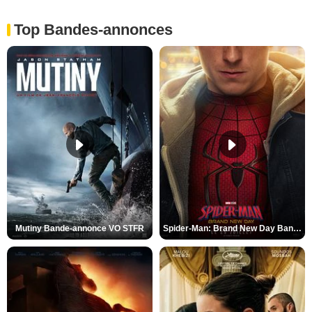
Top Bandes-annonces
Mutiny Bande-annonce VO STFR
Spider-Man: Brand New Day Bande-annonce VO STFR