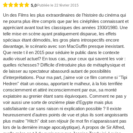
5,0
Publiée le 22 février 2015
Un des Films les plus extraordinaires de l'histoire du cinéma qui
ne pourra plus être compris que par les cinéphiles connaissant et
appréciant avant tout les classiques des années 1930/1980. Une
telle mise en scène ayant pratiquement disparue, les effets
spéciaux étant démodés, les gros plans introspectifs encore
davantage, le scénario avec son MacGuffin presque inexistant.
Que reste t il en 2015 pour séduire le public dans le contexte
audio visuel actuel? En tous cas, pour ceux qui savent les voir :
quelles richesses? Difficile d'introduire plus de métaphysique et
de laisser au spectateur abasourdi autant de possibilités
d'interprétations. Pour ma part, j'aime voir ce film comme si ''Tipi
Hedren'' était un oiseau, apportant le malheur, à la fois terrifiée
consciemment et attiré inconsciemment par eux, sa monté
expiatoire au grenier étant sans équivoques. Comment ne pas y
voir aussi une sorte de onzième plaie d'Egypte mais plus
satisfaisante car sans raison ni explication possible ? Il existe
heureusement d'autres points de vue et plus ils sont angoissants
plus maitre ''Hitch'' doit sen réjouir (le mot fin n'apparaissant pas
lors de la dernière image apocalyptique). A propos de Sir Alfred,