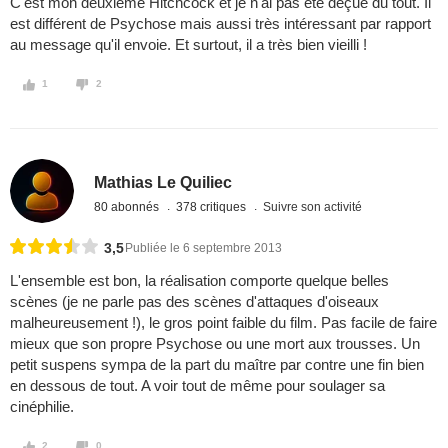
C'est mon deuxième Hitchcock et je n'ai pas été déçue du tout. Il
est différent de Psychose mais aussi très intéressant par rapport
au message qu'il envoie. Et surtout, il a très bien vieilli !
1
2
Mathias Le Quiliec
80 abonnés
378 critiques
Suivre son activité
3,5
Publiée le 6 septembre 2013
L'ensemble est bon, la réalisation comporte quelque belles
scènes (je ne parle pas des scènes d'attaques d'oiseaux
malheureusement !), le gros point faible du film. Pas facile de faire
mieux que son propre Psychose ou une mort aux trousses. Un
petit suspens sympa de la part du maître par contre une fin bien
en dessous de tout. A voir tout de même pour soulager sa
cinéphilie.
2
0