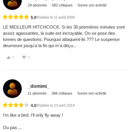
29 abonnés
582 critiques
Suivre son activité
5,0
Publiée le 11 août 2009
LE MEILLEUR HITCHCOCK. Si les 30 premières minutes sont
assez agassantes, la suite est incroyable. On se pose des
tonnes de questions: Pourquoi attaquent-ils ??? Le suspense
deumeure jusqu'a la fin qui m'a déçu...
2
0
_domimi_
11 abonnés
386 critiques
Suivre son activité
4,0
Publiée le 23 avril 2014
I'm like a bird. I'll only fly away !
Ou pas ...