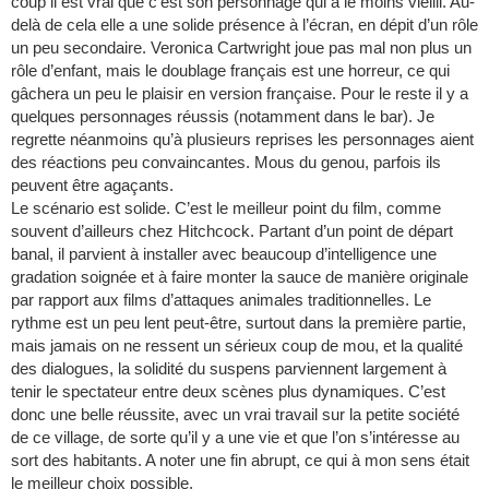
coup il est vrai que c’est son personnage qui a le moins vieilli. Au-
delà de cela elle a une solide présence à l’écran, en dépit d’un rôle
un peu secondaire. Veronica Cartwright joue pas mal non plus un
rôle d’enfant, mais le doublage français est une horreur, ce qui
gâchera un peu le plaisir en version française. Pour le reste il y a
quelques personnages réussis (notamment dans le bar). Je
regrette néanmoins qu’à plusieurs reprises les personnages aient
des réactions peu convaincantes. Mous du genou, parfois ils
peuvent être agaçants.
Le scénario est solide. C’est le meilleur point du film, comme
souvent d’ailleurs chez Hitchcock. Partant d’un point de départ
banal, il parvient à installer avec beaucoup d’intelligence une
gradation soignée et à faire monter la sauce de manière originale
par rapport aux films d’attaques animales traditionnelles. Le
rythme est un peu lent peut-être, surtout dans la première partie,
mais jamais on ne ressent un sérieux coup de mou, et la qualité
des dialogues, la solidité du suspens parviennent largement à
tenir le spectateur entre deux scènes plus dynamiques. C’est
donc une belle réussite, avec un vrai travail sur la petite société
de ce village, de sorte qu’il y a une vie et que l’on s’intéresse au
sort des habitants. A noter une fin abrupt, ce qui à mon sens était
le meilleur choix possible.