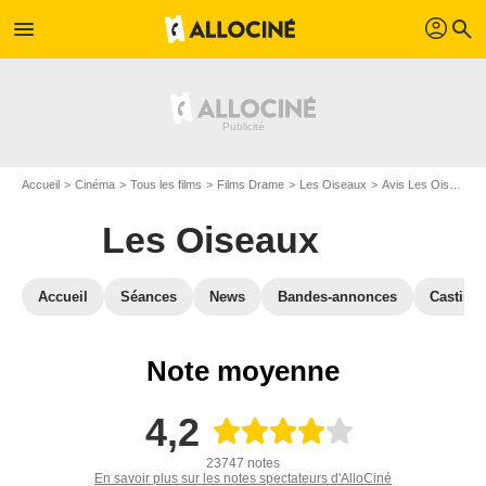
profil
menu
search
Accueil
Cinéma
Tous les films
Films Drame
Les Oiseaux
Avis Les Oiseaux
Les Oiseaux
Accueil
Séances
News
Bandes-annonces
Casting
Note moyenne
4,2
23747 notes
En savoir plus sur les notes spectateurs d'AlloCiné