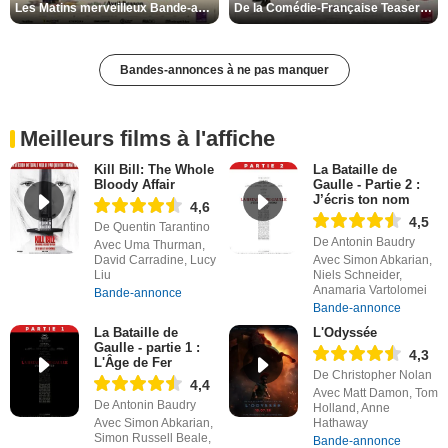
Les Matins merveilleux Bande-annonce VF
De la Comédie-Française Teaser VF
Bandes-annonces à ne pas manquer
Meilleurs films à l'affiche
Kill Bill: The Whole
La Bataille de
Bloody Affair
Gaulle - Partie 2 :
J’écris ton nom
4,6
4,5
De Quentin Tarantino
De Antonin Baudry
Avec Uma Thurman,
David Carradine, Lucy
Avec Simon Abkarian,
Liu
Niels Schneider,
Anamaria Vartolomei
Bande-annonce
Bande-annonce
La Bataille de
L'Odyssée
Gaulle - partie 1 :
4,3
L'Âge de Fer
De Christopher Nolan
4,4
Avec Matt Damon, Tom
De Antonin Baudry
Holland, Anne
Avec Simon Abkarian,
Hathaway
Simon Russell Beale,
Bande-annonce