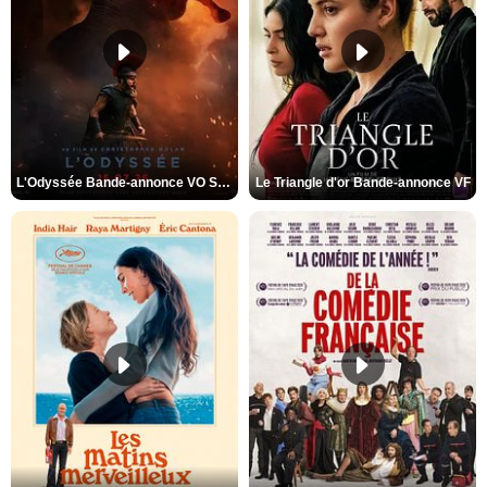
L'Odyssée Bande-annonce VO STFR
Le Triangle d'or Bande-annonce VF