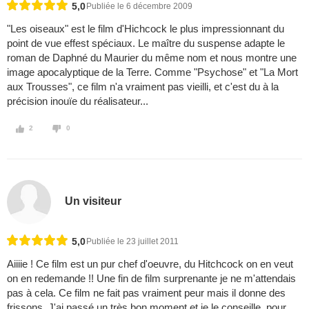
5,0
Publiée le 6 décembre 2009
"Les oiseaux" est le film d'Hichcock le plus impressionnant du
point de vue effest spéciaux. Le maître du suspense adapte le
roman de Daphné du Maurier du même nom et nous montre une
image apocalyptique de la Terre. Comme "Psychose" et "La Mort
aux Trousses", ce film n'a vraiment pas vieilli, et c'est du à la
précision inouïe du réalisateur...
2
0
Un visiteur
5,0
Publiée le 23 juillet 2011
Aiiiie ! Ce film est un pur chef d'oeuvre, du Hitchcock on en veut
on en redemande !! Une fin de film surprenante je ne m'attendais
pas à cela. Ce film ne fait pas vraiment peur mais il donne des
frissons. J'ai passé un très bon moment et je le conseille, pour