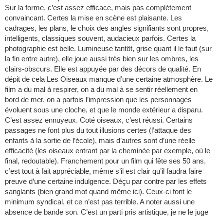
Sur la forme, c’est assez efficace, mais pas complètement
convaincant. Certes la mise en scène est plaisante. Les
cadrages, les plans, le choix des angles signifiants sont propres,
intelligents, classiques souvent, audacieux parfois. Certes la
photographie est belle. Lumineuse tantôt, grise quant il le faut (sur
la fin entre autre), elle joue aussi très bien sur les ombres, les
clairs-obscurs. Elle est appuyée par des décors de qualité. En
dépit de cela Les Oiseaux manque d’une certaine atmosphère. Le
film a du mal à respirer, on a du mal à se sentir réellement en
bord de mer, on a parfois l’impression que les personnages
évoluent sous une cloche, et que le monde extérieur a disparu.
C’est assez ennuyeux. Coté oiseaux, c’est réussi. Certains
passages ne font plus du tout illusions certes (l’attaque des
enfants à la sortie de l’école), mais d’autres sont d’une réelle
efficacité (les oiseaux entrant par la cheminée par exemple, où le
final, redoutable). Franchement pour un film qui fête ses 50 ans,
c’est tout à fait appréciable, même s’il est clair qu’il faudra faire
preuve d’une certaine indulgence. Déçu par contre par les effets
sanglants (bien grand mot quand même ici). Ceux-ci font le
minimum syndical, et ce n’est pas terrible. A noter aussi une
absence de bande son. C’est un parti pris artistique, je ne le juge