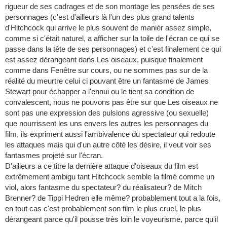
rigueur de ses cadrages et de son montage les pensées de ses
personnages (c'est d'ailleurs là l'un des plus grand talents
d'Hitchcock qui arrive le plus souvent de manièr assez simple,
comme si c'était naturel, a afficher sur la toile de l'écran ce qui se
passe dans la tête de ses personnages) et c'est finalement ce qui
est assez dérangeant dans Les oiseaux, puisque finalement
comme dans Fenêtre sur cours, ou ne sommes pas sur de la
réalité du meurtre celui ci pouvant être un fantasme de James
Stewart pour échapper a l'ennui ou le tient sa condition de
convalescent, nous ne pouvons pas être sur que Les oiseaux ne
sont pas une expression des pulsions agressive (ou sexuelle)
que nourrissent les uns envers les autres les personnages du
film, ils expriment aussi l'ambivalence du spectateur qui redoute
les attaques mais qui d'un autre côté les désire, il veut voir ses
fantasmes projeté sur l'écran.
D'ailleurs a ce titre la dernière attaque d'oiseaux du film est
extrêmement ambigu tant Hitchcock semble la filmé comme un
viol, alors fantasme du spectateur? du réalisateur? de Mitch
Brenner? de Tippi Hedren elle même? probablement tout a la fois,
en tout cas c'est probablement son film le plus cruel, le plus
dérangeant parce qu'il pousse très loin le voyeurisme, parce qu'il