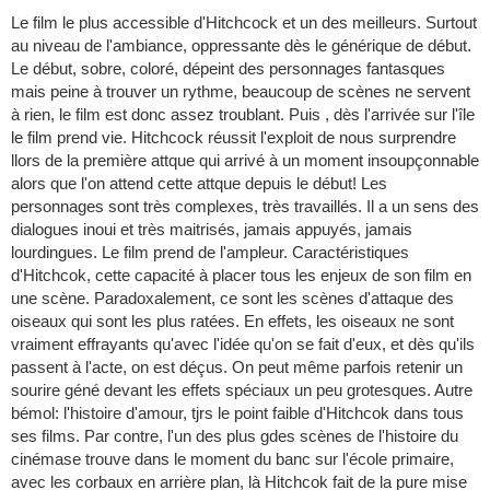
Le film le plus accessible d'Hitchcock et un des meilleurs. Surtout
au niveau de l'ambiance, oppressante dès le générique de début.
Le début, sobre, coloré, dépeint des personnages fantasques
mais peine à trouver un rythme, beaucoup de scènes ne servent
à rien, le film est donc assez troublant. Puis , dès l'arrivée sur l'île
le film prend vie. Hitchcock réussit l'exploit de nous surprendre
llors de la première attque qui arrivé à un moment insoupçonnable
alors que l'on attend cette attque depuis le début! Les
personnages sont très complexes, très travaillés. Il a un sens des
dialogues inoui et très maitrisés, jamais appuyés, jamais
lourdingues. Le film prend de l'ampleur. Caractéristiques
d'Hitchcok, cette capacité à placer tous les enjeux de son film en
une scène. Paradoxalement, ce sont les scènes d'attaque des
oiseaux qui sont les plus ratées. En effets, les oiseaux ne sont
vraiment effrayants qu'avec l'idée qu'on se fait d'eux, et dès qu'ils
passent à l'acte, on est déçus. On peut même parfois retenir un
sourire géné devant les effets spéciaux un peu grotesques. Autre
bémol: l'histoire d'amour, tjrs le point faible d'Hitchcok dans tous
ses films. Par contre, l'un des plus gdes scènes de l'histoire du
cinémase trouve dans le moment du banc sur l'école primaire,
avec les corbaux en arrière plan, là Hitchcok fait de la pure mise