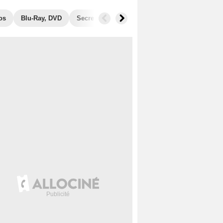
os
Blu-Ray, DVD
Secrets de tournage
Récompenses
Fil