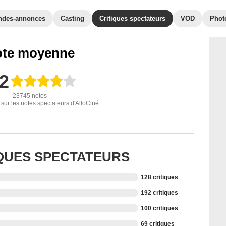
ndes-annonces
Casting
Critiques spectateurs
VOD
Phot
te moyenne
,2
23745 notes
 sur les notes spectateurs d'AlloCiné
IQUES SPECTATEURS
128 critiques
192 critiques
100 critiques
69 critiques