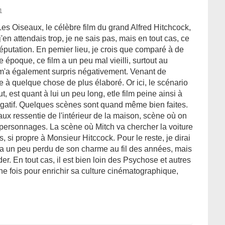
1
 Les Oiseaux, le célèbre film du grand Alfred Hitchcock,
'en attendais trop, je ne sais pas, mais en tout cas, ce
éputation. En pemier lieu, je crois que comparé à de
poque, ce film a un peu mal vieilli, surtout au
 m'a également surpris négativement. Venant de
 à quelque chose de plus élaboré. Or ici, le scénario
t, est quant à lui un peu long, etle film peine ainsi à
négatif. Quelques scènes sont quand même bien faites.
eaux ressentie de l'intérieur de la maison, scène où on
s personnages. La scène où Mitch va chercher la voiture
 si propre à Monsieur Hitccock. Pour le reste, je dirai
 a un peu perdu de son charme au fil des années, mais
r. En tout cas, il est bien loin des Psychose et autres
 une fois pour enrichir sa culture cinématographique,