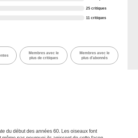
25 critiques
11 critiques
Membres avec le
Membres avec le
entes
plus de critiques
plus d'abonnés
l date du début des années 60. Les oiseaux font
it même pas pourquoi ils agissent de cette façon.