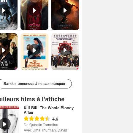
Le Triangle d'or Bande-annonce VF
Les Matins merveilleux Bande-annonce VF
De la Comédie-Française Teaser VF
Bandes-annonces à ne pas manquer
illeurs films à l'affiche
Kill Bill: The Whole Bloody
Affair
4,6
De Quentin Tarantino
Avec Uma Thurman, David