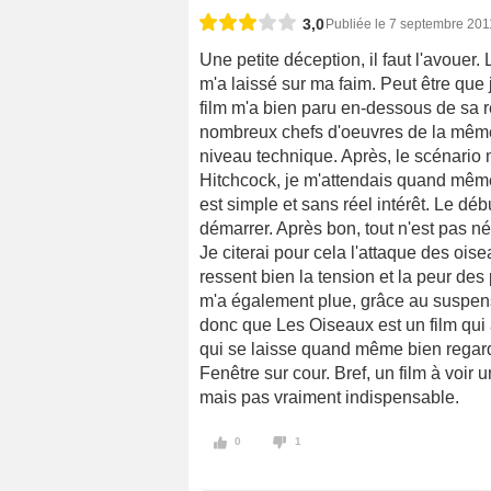
3,0
Publiée le 7 septembre 201
Une petite déception, il faut l'avouer.
m'a laissé sur ma faim. Peut être que j
film m'a bien paru en-dessous de sa r
nombreux chefs d'oeuvres de la même é
niveau technique. Après, le scénario
Hitchcock, je m'attendais quand même
est simple et sans réel intérêt. Le débu
démarrer. Après bon, tout n'est pas 
Je citerai pour cela l'attaque des ois
ressent bien la tension et la peur de
m'a également plue, grâce au suspens,
donc que Les Oiseaux est un film qui
qui se laisse quand même bien regarde
Fenêtre sur cour. Bref, un film à voir
mais pas vraiment indispensable.
0
1