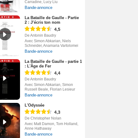
Carradine, Lucy Liu
Bande-annonce
La Bataille de Gaulle - Partie
2 : J’écris ton nom
4,5
De Antonin Baudry
Avec Simon Abkarian, Niels
Schneider, Anamaria Vartolomei
Bande-annonce
La Bataille de Gaulle - partie 1
: L'Âge de Fer
4,4
De Antonin Baudry
Avec Simon Abkarian, Simon
Russell Beale, Florian Lesieur
Bande-annonce
L'Odyssée
4,3
De Christopher Nolan
Avec Matt Damon, Tom Holland,
Anne Hathaway
Bande-annonce