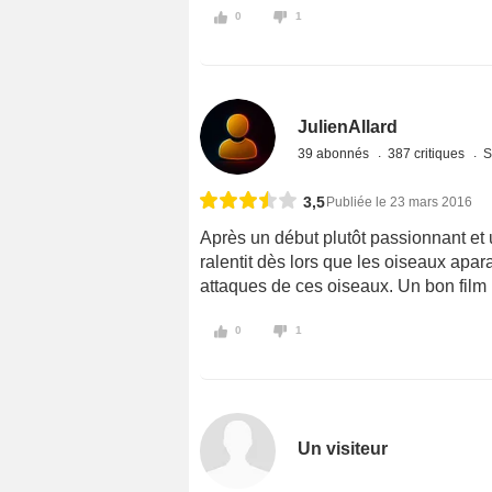
0
1
JulienAllard
39 abonnés
387 critiques
S
3,5
Publiée le 23 mars 2016
Après un début plutôt passionnant et 
ralentit dès lors que les oiseaux apar
attaques de ces oiseaux. Un bon film
0
1
Un visiteur