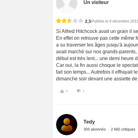
Un visiteur
2,5
Publiée le 9 décembre 201
Si Alfred Hitchcock avait un grain il s
En effet on retrouve pas cette même f
a su traverser les âges jusqu'à aujour
avait marché sur nos grands-parents,
début est très lent... une demi heure de
Car oui, la fin aussi choque le spectat
fait son temps... Autrefois il effrayait 
dimanche soir devant une assiette de p
0
1
Tedy
305 abonnés
2 480 critiques