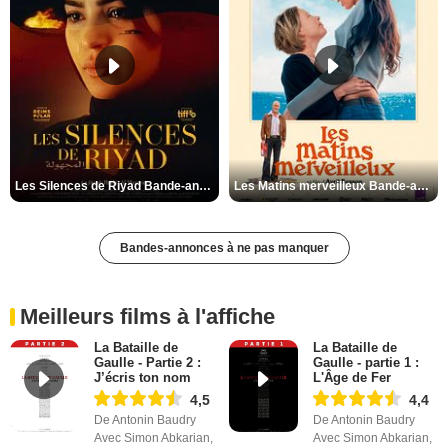
Les Silences de Riyad Bande-annonce VO STFR
Les Matins merveilleux Bande-annonce VF
Bandes-annonces à ne pas manquer
Meilleurs films à l'affiche
La Bataille de
La Bataille de
Gaulle - Partie 2 :
Gaulle - partie 1 :
J’écris ton nom
L'Âge de Fer
4,5
4,4
De Antonin Baudry
De Antonin Baudry
Avec Simon Abkarian,
Avec Simon Abkarian,