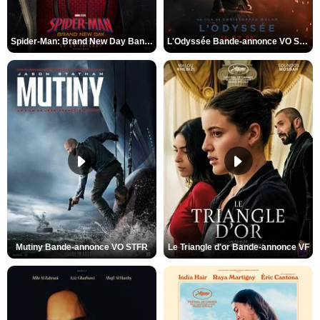
Spider-Man: Brand New Day Bande-annonce VO STFR
L'Odyssée Bande-annonce VO STFR
Mutiny Bande-annonce VO STFR
Le Triangle d'or Bande-annonce VF