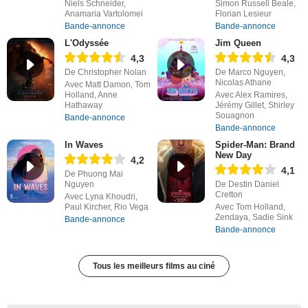
Niels Schneider,
Simon Russell Beale,
Anamaria Vartolomei
Florian Lesieur
Bande-annonce
Bande-annonce
L'Odyssée
Jim Queen
4,3
4,3
De Christopher Nolan
De Marco Nguyen,
Nicolas Athane
Avec Matt Damon, Tom
Holland, Anne
Avec Alex Ramires,
Hathaway
Jérémy Gillet, Shirley
Souagnon
Bande-annonce
Bande-annonce
In Waves
Spider-Man: Brand
New Day
4,2
4,1
De Phuong Mai
Nguyen
De Destin Daniel
Cretton
Avec Lyna Khoudri,
Paul Kircher, Rio Vega
Avec Tom Holland,
Zendaya, Sadie Sink
Bande-annonce
Bande-annonce
Tous les meilleurs films au ciné