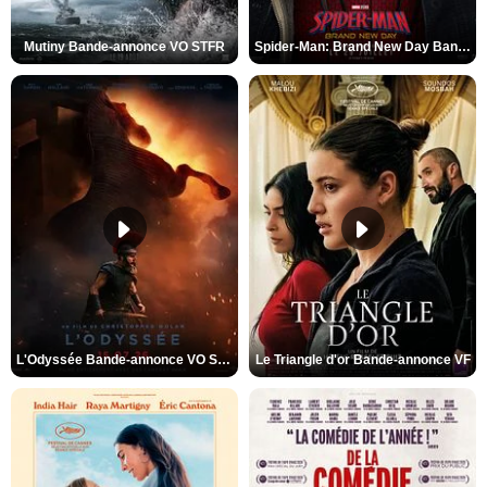
Mutiny Bande-annonce VO STFR
Spider-Man: Brand New Day Bande-annonce VO STFR
L'Odyssée Bande-annonce VO STFR
Le Triangle d'or Bande-annonce VF