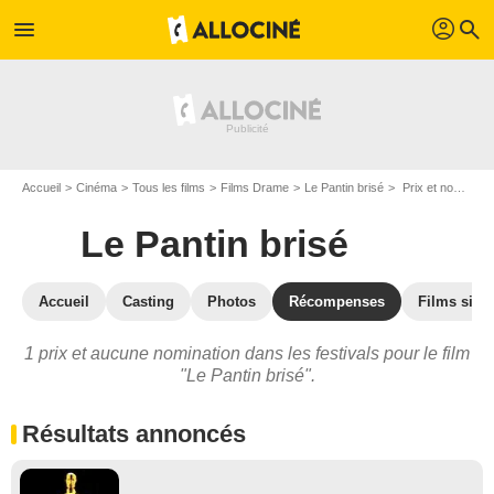
profil
menu
search
Accueil
Cinéma
Tous les films
Films Drame
Le Pantin brisé
Prix et nominations pour Le Pantin brisé
Le Pantin brisé
Accueil
Casting
Photos
Récompenses
Films simil
1 prix et aucune nomination dans les festivals pour le film
"Le Pantin brisé".
Résultats annoncés