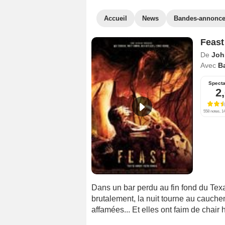
Accueil
News
Bandes-annonc
Feast
De
Joh
Avec
Ba
Specta
2
558 notes, 14
Dans un bar perdu au fin fond du Tex
brutalement, la nuit tourne au cauche
affamées... Et elles ont faim de chair 