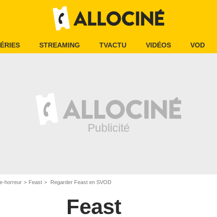
ÉRIES
STREAMING
TVACTU
VIDÉOS
VOD
e-horreur
Feast
Regarder Feast en SVOD
Feast