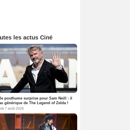
utes les actus Ciné
le posthume surprise pour Sam Neill : il
au générique de The Legend of Zelda !
edi 7 août 2026