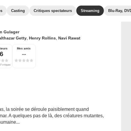
es
Casting
Critiques spectateurs
Streaming
Blu-Ray, DV
n Gulager
lthazar Getty
,
Henry Rollins
,
Navi Rawat
teurs
Mes amis
,6
--
7 critiques
as, la soirée se déroule paisiblement quand
mar. A quelques pas de là, des créatures mutantes,
humaine...