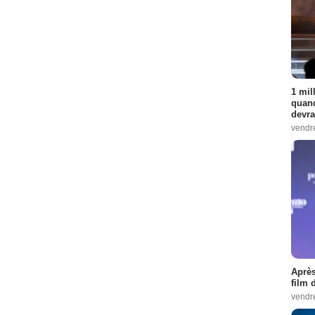
1 mil
quand
devra
vendr
Après
film 
vendr