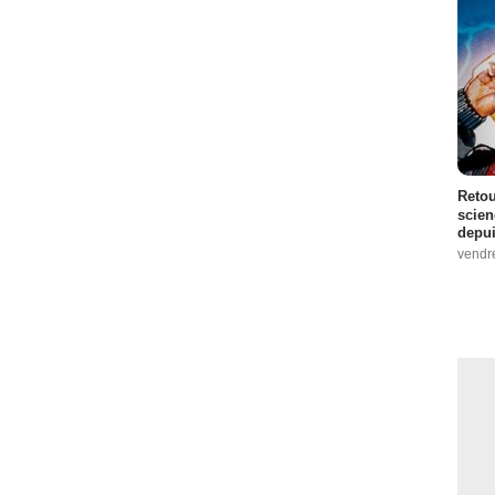
Retou
scien
depui
vendr