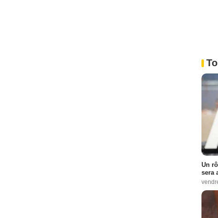
To
Un rô
sera 
vendr