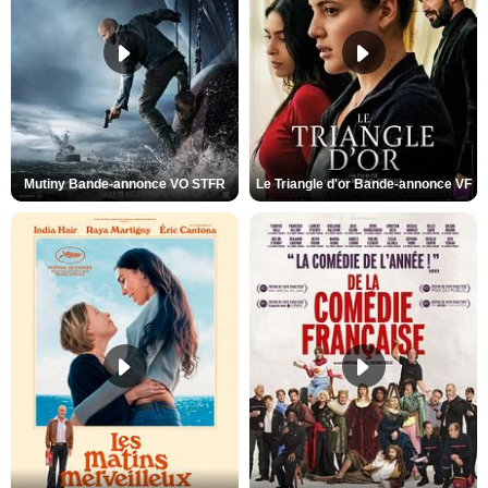
Mutiny Bande-annonce VO STFR
Le Triangle d'or Bande-annonce VF