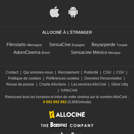
ALLOCINÉ À L'ÉTRANGER
Filmstarts
SensaCine
Beyazperde
Allemagne
Espagne
Turquie
AdoroCinema
Sensacine México
Brésil
Mexique
Contact
|
Qui sommes-nous
|
Recrutement
|
Publicité
|
CGU
|
CGV
|
Politique de cookies
|
Préférences cookies
|
Données Personnelles
|
Revue de presse
|
Charte d'écriture
|
Les services AlloCiné
|
Gérer Utiq
|
©AlloCiné
Retrouvez tous les horaires et infos de votre cinéma sur le numéro AlloCiné :
0 892 892 892
(0,90€/minute)