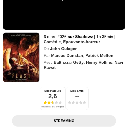
6 mars 2026
sur Shadowz
|
1h 35min
|
Comédie
,
Epouvante-horreur
De
John Gulager
|
Par
Marcus Dunstan
,
Patrick Melton
Avec
Balthazar Getty
,
Henry Rollins
,
Navi
Rawat
Spectateurs
Mes amis
2,6
--
558 notes, 147 critiques
STREAMING