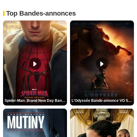
Top Bandes-annonces
Spider-Man: Brand New Day Bande-annonce VO STFR
L'Odyssée Bande-annonce VO STFR