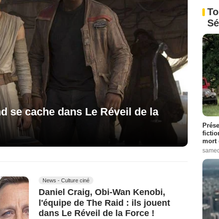
To
Sé
d se cache dans Le Réveil de la
Prése
ficti
mort 
samed
News - Culture ciné
Daniel Craig, Obi-Wan Kenobi,
l'équipe de The Raid : ils jouent
dans Le Réveil de la Force !