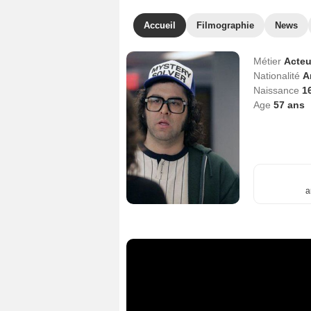
Accueil
Filmographie
News
Métier
Acteu
Nationalité
A
Naissance
1
Age
57
ans
a