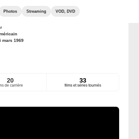
Photos
Streaming
VOD, DVD
r
méricain
6 mars 1969
20
33
ns de carrière
films et séries tournés