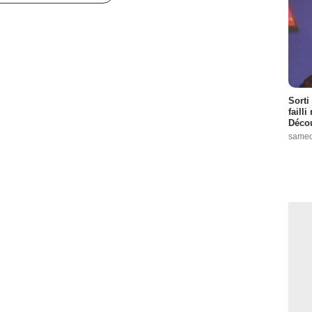
Sorti
failli
Décou
samed