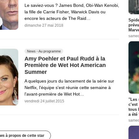
Le saviez-vous ? James Bond, Obi-Wan Kenobi,
la fille de Carrie Fisher, Warwick Davis ou
encore les acteurs de The Raid…
Spide
prévu
dimanche 27 mai 2018
Marve
samed
News - Au programme
Amy Poehler et Paul Rudd à la
Première de Wet Hot American
Summer
A quelques jours du lancement de la série sur
Netflix, l'équipe s'est réunie cette semaine à
l'avant-première de Wet Hot…
"Les 
vendredi 24 juillet 2015
c’est
tous 
a été 
samed
ws à propos de cette star