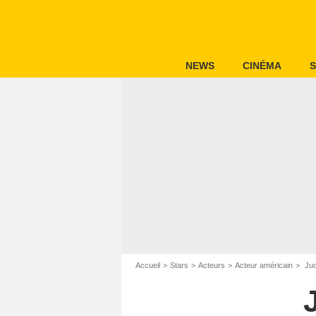
NEWS
CINÉMA
S
Accueil
Stars
Acteurs
Acteur américain
Jud