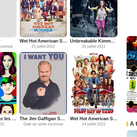
r
Wet Hot American Summer: Ten Years Later
Unbreakable Kimmy Schmidt
inconnue
25 juillet 2022
25 juillet 2022
Bienvenue chez les Huang
The Jim Gaffigan Show
Wet Hot American Summer: First Day of Camp
A 
015
Date de sortie inconnue
24 juillet 2021