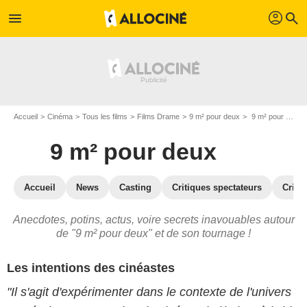
profil
menu
search
Accueil
Cinéma
Tous les films
Films Drame
9 m² pour deux
9 m² pour deux : les secrets du tournage
9 m² pour deux
Accueil
News
Casting
Critiques spectateurs
Criti
Anecdotes, potins, actus, voire secrets inavouables autour
de "9 m² pour deux" et de son tournage !
Les intentions des cinéastes
"Il s'agit d'expérimenter dans le contexte de l'univers