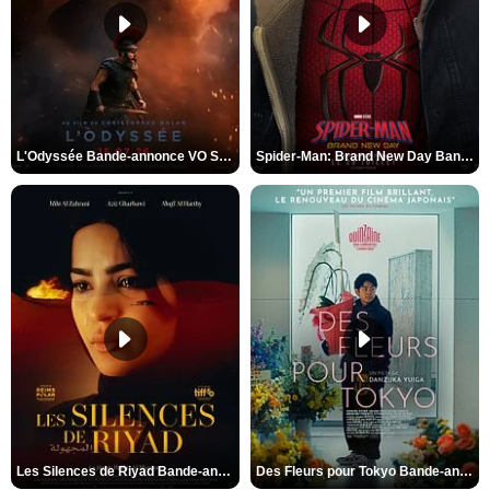
L'Odyssée Bande-annonce VO STFR
Spider-Man: Brand New Day Bande-annonce VO STFR
Les Silences de Riyad Bande-annonce VO STFR
Des Fleurs pour Tokyo Bande-annonce VO STFR