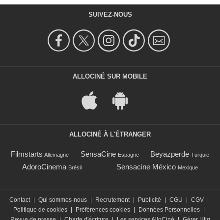
SUIVEZ-NOUS
ALLOCINÉ SUR MOBILE
ALLOCINÉ À L'ÉTRANGER
Filmstarts
SensaCine
Beyazperde
Allemagne
Espagne
Turquie
AdoroCinema
Sensacine México
Brésil
Mexique
Contact
|
Qui sommes-nous
|
Recrutement
|
Publicité
|
CGU
|
CGV
|
Politique de cookies
|
Préférences cookies
|
Données Personnelles
|
Revue de presse
|
Charte d'écriture
|
Les services AlloCiné
|
Gérer Utiq