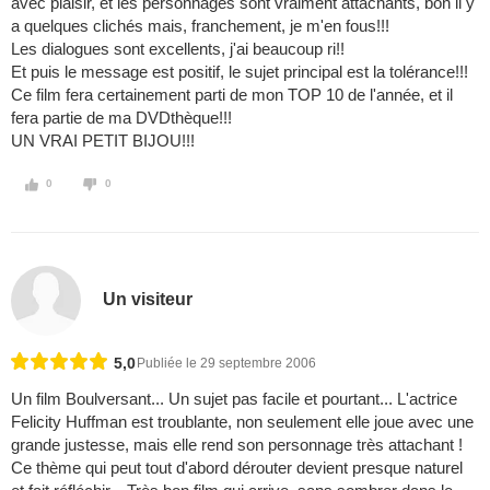
avec plaisir, et les personnages sont vraiment attachants, bon il y
a quelques clichés mais, franchement, je m'en fous!!!
Les dialogues sont excellents, j'ai beaucoup ri!!
Et puis le message est positif, le sujet principal est la tolérance!!!
Ce film fera certainement parti de mon TOP 10 de l'année, et il
fera partie de ma DVDthèque!!!
UN VRAI PETIT BIJOU!!!
0
0
Un visiteur
5,0
Publiée le 29 septembre 2006
Un film Boulversant... Un sujet pas facile et pourtant... L'actrice
Felicity Huffman est troublante, non seulement elle joue avec une
grande justesse, mais elle rend son personnage très attachant !
Ce thème qui peut tout d'abord dérouter devient presque naturel