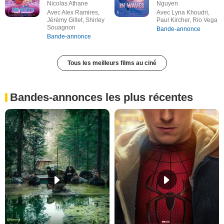
Nicolas Athane
Nguyen
Avec Alex Ramires,
Avec Lyna Khoudri,
Jérémy Gillet, Shirley
Paul Kircher, Rio Vega
Souagnon
Bande-annonce
Bande-annonce
Tous les meilleurs films au ciné
Bandes-annonces les plus récentes