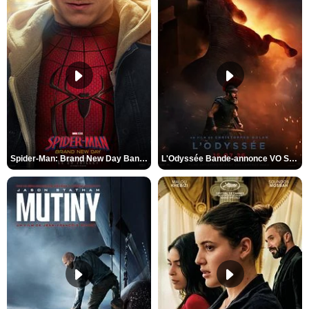
Spider-Man: Brand New Day Bande-annonce VO STFR
L'Odyssée Bande-annonce VO STFR