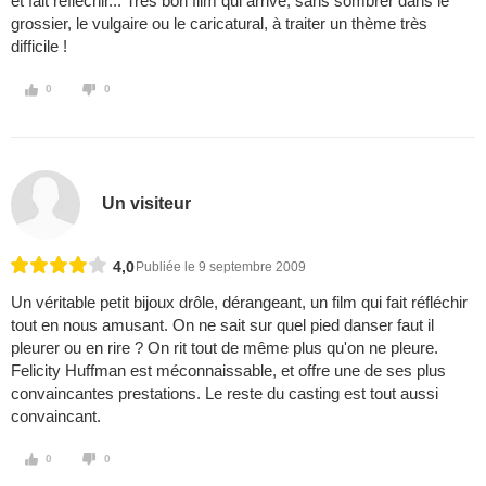
et fait réfléchir... Très bon film qui arrive, sans sombrer dans le
grossier, le vulgaire ou le caricatural, à traiter un thème très
difficile !
0
0
Un visiteur
4,0
Publiée le 9 septembre 2009
Un véritable petit bijoux drôle, dérangeant, un film qui fait réfléchir
tout en nous amusant. On ne sait sur quel pied danser faut il
pleurer ou en rire ? On rit tout de même plus qu'on ne pleure.
Felicity Huffman est méconnaissable, et offre une de ses plus
convaincantes prestations. Le reste du casting est tout aussi
convaincant.
0
0