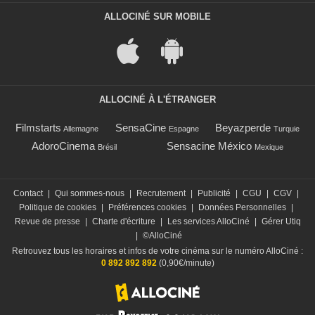
ALLOCINÉ SUR MOBILE
ALLOCINÉ À L'ÉTRANGER
Filmstarts
SensaCine
Beyazperde
Allemagne
Espagne
Turquie
AdoroCinema
Sensacine México
Brésil
Mexique
Contact
|
Qui sommes-nous
|
Recrutement
|
Publicité
|
CGU
|
CGV
|
Politique de cookies
|
Préférences cookies
|
Données Personnelles
|
Revue de presse
|
Charte d'écriture
|
Les services AlloCiné
|
Gérer Utiq
|
©AlloCiné
Retrouvez tous les horaires et infos de votre cinéma sur le numéro AlloCiné :
0 892 892 892
(0,90€/minute)