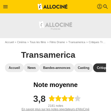
profil
menu
search
Accueil
Cinéma
Tous les films
Films Drame
Transamerica
Critiques Transamerica
Transamerica
Accueil
News
Bandes-annonces
Casting
Critiques
Note moyenne
3,8
2181 notes
En savoir plus sur les notes spectateurs d'AlloCiné