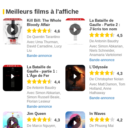
Meilleurs films à l'affiche
Kill Bill: The Whole
La Bataille de
Bloody Affair
Gaulle - Partie 2 :
J’écris ton nom
4,6
4,5
De Quentin Tarantino
De Antonin Baudry
Avec Uma Thurman,
David Carradine, Lucy
Avec Simon Abkarian,
Liu
Niels Schneider,
Anamaria Vartolomei
Bande-annonce
Bande-annonce
La Bataille de
L'Odyssée
Gaulle - partie 1 :
4,3
L'Âge de Fer
De Christopher Nolan
4,4
Avec Matt Damon, Tom
De Antonin Baudry
Holland, Anne
Avec Simon Abkarian,
Hathaway
Simon Russell Beale,
Bande-annonce
Florian Lesieur
Bande-annonce
Jim Queen
In Waves
4,3
4,2
De Marco Nguyen,
De Phuong Mai