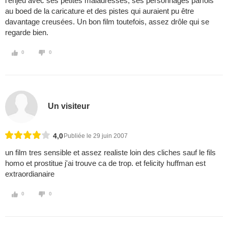
l'enjeu avec ses petites maladresses, ses personnages parfois
au boed de la caricature et des pistes qui auraient pu être
davantage creusées. Un bon film toutefois, assez drôle qui se
regarde bien.
0
0
Un visiteur
4,0
Publiée le 29 juin 2007
un film tres sensible et assez realiste loin des cliches sauf le fils
homo et prostitue j'ai trouve ca de trop. et felicity huffman est
extraordianaire
0
0