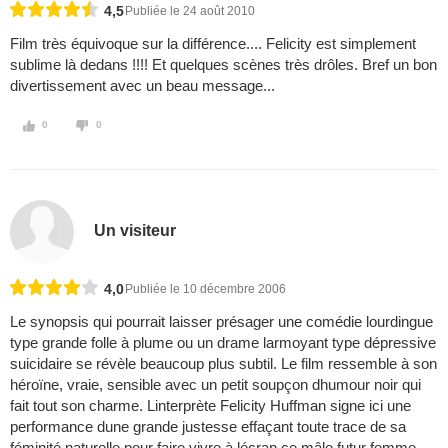
4,5
Publiée le 24 août 2010
Film très équivoque sur la différence.... Felicity est simplement
sublime là dedans !!!! Et quelques scènes très drôles. Bref un bon
divertissement avec un beau message...
0
0
Un visiteur
4,0
Publiée le 10 décembre 2006
Le synopsis qui pourrait laisser présager une comédie lourdingue
type grande folle à plume ou un drame larmoyant type dépressive
suicidaire se révèle beaucoup plus subtil. Le film ressemble à son
héroïne, vraie, sensible avec un petit soupçon dhumour noir qui
fait tout son charme. Linterprète Felicity Huffman signe ici une
performance dune grande justesse effaçant toute trace de sa
féminité naturelle pour faire vivre à lécran ce mâle futur femme