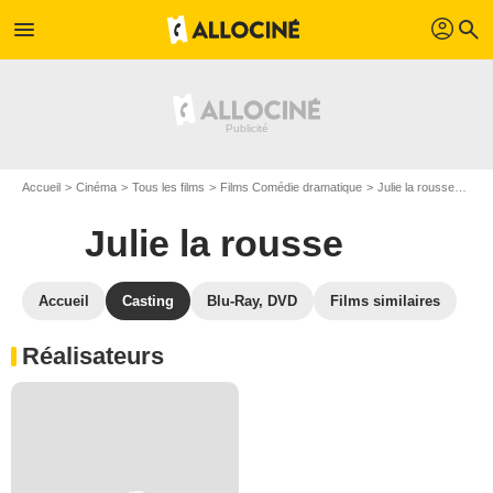
profil
menu
search
Accueil
Cinéma
Tous les films
Films Comédie dramatique
Julie la rousse
Cast
Julie la rousse
Accueil
Casting
Blu-Ray, DVD
Films similaires
Réalisateurs