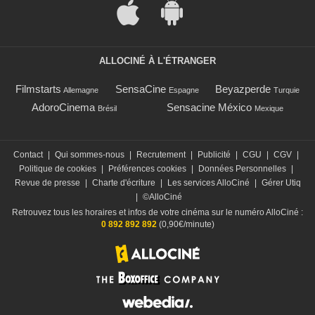
ALLOCINÉ À L'ÉTRANGER
Filmstarts
SensaCine
Beyazperde
Allemagne
Espagne
Turquie
AdoroCinema
Sensacine México
Brésil
Mexique
Contact
|
Qui sommes-nous
|
Recrutement
|
Publicité
|
CGU
|
CGV
|
Politique de cookies
|
Préférences cookies
|
Données Personnelles
|
Revue de presse
|
Charte d'écriture
|
Les services AlloCiné
|
Gérer Utiq
|
©AlloCiné
Retrouvez tous les horaires et infos de votre cinéma sur le numéro AlloCiné :
0 892 892 892
(0,90€/minute)