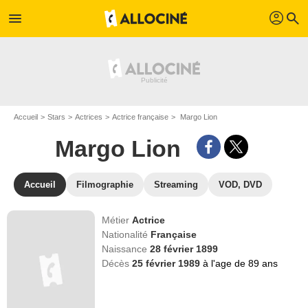
profil
menu
search
Accueil
Stars
Actrices
Actrice française
Margo Lion
Margo Lion
Accueil
Filmographie
Streaming
VOD, DVD
Métier
Actrice
Nationalité
Française
Naissance
28 février 1899
Décès
25 février 1989
à l'age de 89 ans