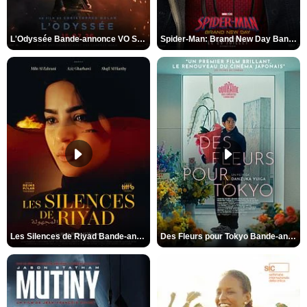
L'Odyssée Bande-annonce VO STFR
Spider-Man: Brand New Day Bande-annonce VO STFR
Les Silences de Riyad Bande-annonce VO STFR
Des Fleurs pour Tokyo Bande-annonce VO STFR