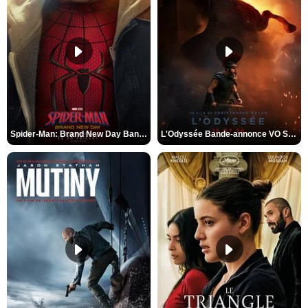
Spider-Man: Brand New Day Bande-annonce VO STFR
L'Odyssée Bande-annonce VO STFR