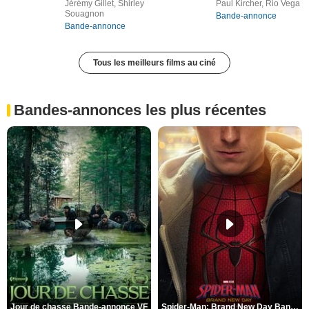
Jérémy Gillet, Shirley
Paul Kircher, Rio Vega
Souagnon
Bande-annonce
Bande-annonce
Tous les meilleurs films au ciné
Bandes-annonces les plus récentes
Jour de chasse Bande-annonce VF
Spider-Man: Brand New Day Bande-annonce (3) VO STFR