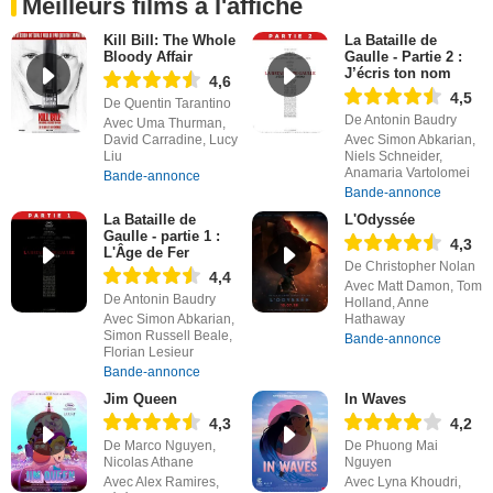
Meilleurs films à l'affiche
Kill Bill: The Whole
La Bataille de
Bloody Affair
Gaulle - Partie 2 :
J’écris ton nom
4,6
4,5
De Quentin Tarantino
De Antonin Baudry
Avec Uma Thurman,
David Carradine, Lucy
Avec Simon Abkarian,
Liu
Niels Schneider,
Anamaria Vartolomei
Bande-annonce
Bande-annonce
La Bataille de
L'Odyssée
Gaulle - partie 1 :
4,3
L'Âge de Fer
De Christopher Nolan
4,4
Avec Matt Damon, Tom
De Antonin Baudry
Holland, Anne
Avec Simon Abkarian,
Hathaway
Simon Russell Beale,
Bande-annonce
Florian Lesieur
Bande-annonce
Jim Queen
In Waves
4,3
4,2
De Marco Nguyen,
De Phuong Mai
Nicolas Athane
Nguyen
Avec Alex Ramires,
Avec Lyna Khoudri,