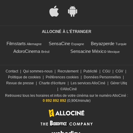
ALLOCINÉ À L'ÉTRANGER
Filmstarts
SensaCine
Beyazperde
Allemagne
Espagne
Turquie
AdoroCinema
Sensacine México
Brésil
Mexique
Contact
|
Qui sommes-nous
|
Recrutement
|
Publicité
|
CGU
|
CGV
|
Politique de cookies
|
Préférences cookies
|
Données Personnelles
|
Revue de presse
|
Charte d'écriture
|
Les services AlloCiné
|
Gérer Utiq
|
©AlloCiné
Retrouvez tous les horaires et infos de votre cinéma sur le numéro AlloCiné :
0 892 892 892
(0,90€/minute)