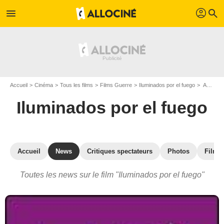
profil
menu
search
Accueil
Cinéma
Tous les films
Films Guerre
Iluminados por el fuego
Actualités Iluminados por el fuego
Iluminados por el fuego
Accueil
News
Critiques spectateurs
Photos
Films 
Toutes les news sur le film "Iluminados por el fuego"