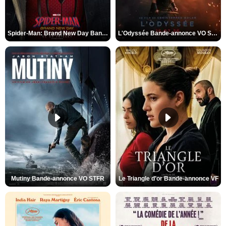
Spider-Man: Brand New Day Bande-annonce VO STFR
L'Odyssée Bande-annonce VO STFR
Mutiny Bande-annonce VO STFR
Le Triangle d'or Bande-annonce VF