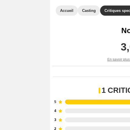
Accueil
Casting
Critiques spec
No
3
En savoir plus
1 CRIT
5
4
3
2