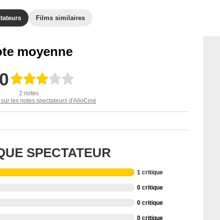
tateurs
Films similaires
te moyenne
,0
2 notes
 sur les notes spectateurs d'AlloCiné
IQUE SPECTATEUR
1 critique
0 critique
0 critique
0 critique