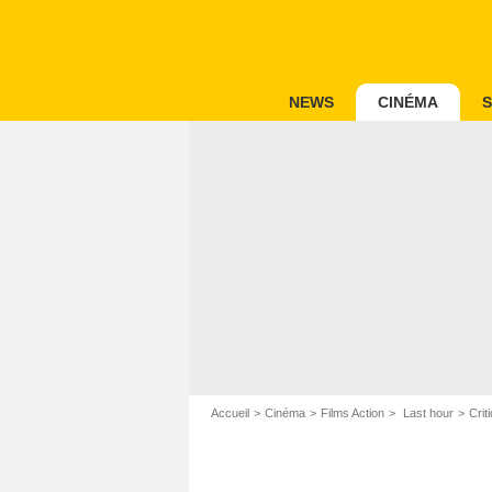
NEWS
CINÉMA
S
Accueil
Cinéma
Films Action
Last hour
Crit