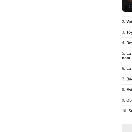
2.
Va
3.
To
4.
De
5.
La 
nom
6.
La 
7.
Ba
8.
Ev
9.
Ob
10.
S