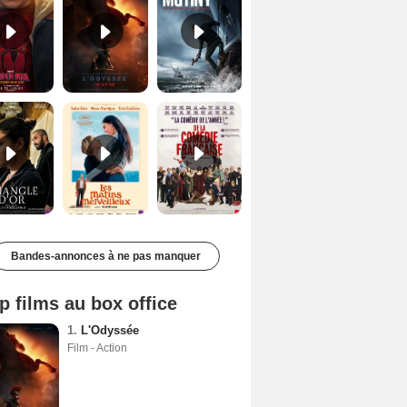
Le Triangle d'or Bande-annonce VF
Les Matins merveilleux Bande-annonce VF
De la Comédie-Française Teaser VF
Bandes-annonces à ne pas manquer
p films au box office
1.
L'Odyssée
Film - Action