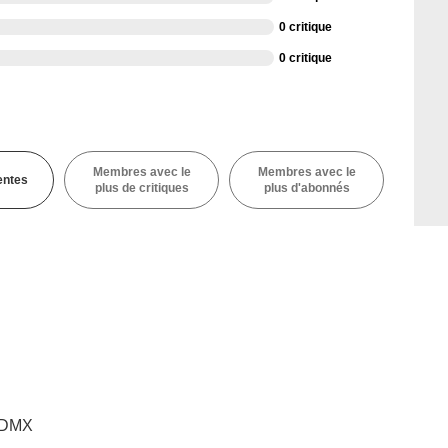
0 critique
0 critique
Membres avec le
Membres avec le
entes
plus de critiques
plus d'abonnés
r DMX