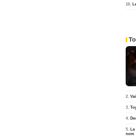
10.
L
To
2.
Va
3.
To
4.
De
5.
La 
nom