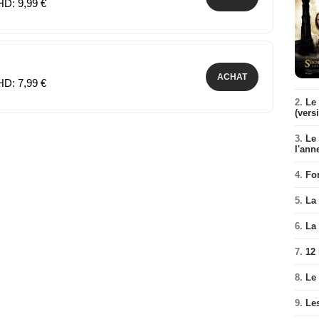
HD: 9,99 €
ACHAT
HD: 7,99 €
2.
Le 
(vers
3.
Le
l'ann
4.
Fo
5.
La 
6.
La 
7.
12
8.
Le
9.
Le