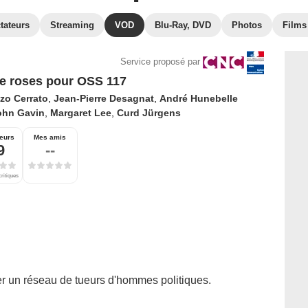
tateurs
Streaming
VOD
Blu-Ray, DVD
Photos
Films
Service proposé par
e roses pour OSS 117
zo Cerrato
,
Jean-Pierre Desagnat
,
André Hunebelle
ohn Gavin
,
Margaret Lee
,
Curd Jürgens
eurs
Mes amis
9
--
critiques
r un réseau de tueurs d'hommes politiques.