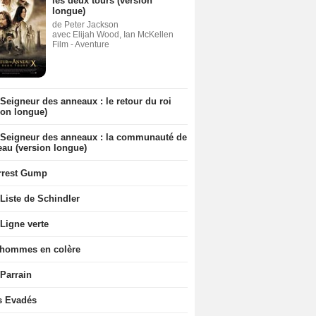
les deux tours (version
longue)
de Peter Jackson
avec Elijah Wood, Ian McKellen
Film - Aventure
Seigneur des anneaux : le retour du roi
ion longue)
 Seigneur des anneaux : la communauté de
eau (version longue)
rrest Gump
Liste de Schindler
Ligne verte
 hommes en colère
 Parrain
s Evadés