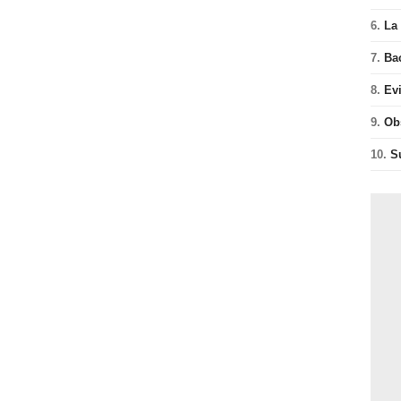
6.
La 
7.
Ba
8.
Ev
9.
Ob
10.
S