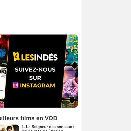
illeurs films en VOD
1.
Le Seigneur des anneaux :