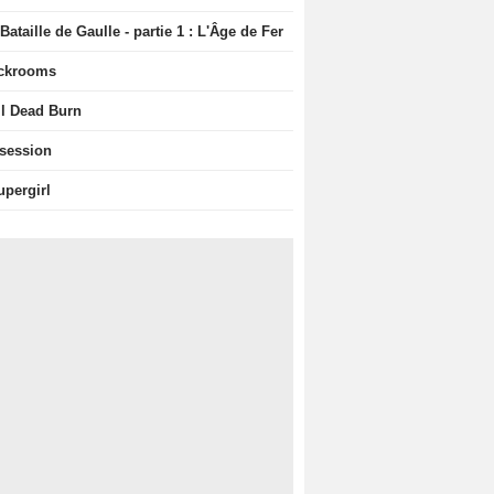
Bataille de Gaulle - partie 1 : L'Âge de Fer
ckrooms
il Dead Burn
session
upergirl