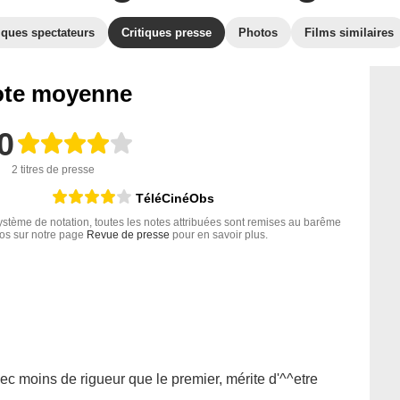
iques spectateurs
Critiques presse
Photos
Films similaires
te moyenne
0
2 titres de presse
TéléCinéObs
tème de notation, toutes les notes attribuées sont remises au barême
nfos sur notre page
Revue de presse
pour en savoir plus.
ec moins de rigueur que le premier, mérite d'^^etre