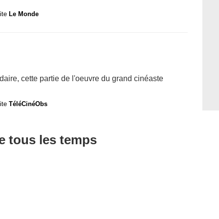
site
Le Monde
re, cette partie de l'oeuvre du grand cinéaste
site
TéléCinéObs
de tous les temps