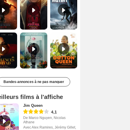
Les Silences de Riyad Bande-annonce VO STFR
Des Fleurs pour Tokyo Bande-annonce VO STFR
Cotton Queen Bande-annonce VO STFR
Bandes-annonces à ne pas manquer
illeurs films à l'affiche
Jim Queen
4,1
De Marco Nguyen, Nicolas
Athane
Avec Alex Ramires, Jérémy Gillet,