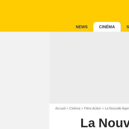
NEWS
CINÉMA
S
Accueil
Cinéma
Films Action
La Nouvelle lége
La Nouv