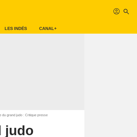
profil
search
LES INDÉS
CANAL+
 du grand judo : Critique presse
 judo