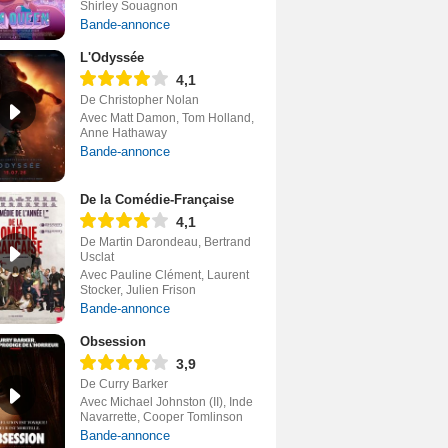
Shirley Souagnon
Bande-annonce
L'Odyssée
4,1
De Christopher Nolan
Avec Matt Damon, Tom Holland,
Anne Hathaway
Bande-annonce
De la Comédie-Française
4,1
De Martin Darondeau, Bertrand
Usclat
Avec Pauline Clément, Laurent
Stocker, Julien Frison
Bande-annonce
Obsession
3,9
De Curry Barker
Avec Michael Johnston (II), Inde
Navarrette, Cooper Tomlinson
Bande-annonce