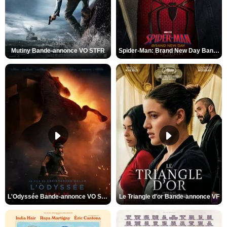
Mutiny Bande-annonce VO STFR
Spider-Man: Brand New Day Bande-annonce VO STFR
L'Odyssée Bande-annonce VO STFR
Le Triangle d'or Bande-annonce VF