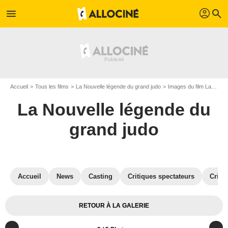
profil
menu
search
Accueil
Tous les films
La Nouvelle légende du grand judo
Images du film La Nouvelle légende du grand judo
La Nouvelle légende du
grand judo
Accueil
News
Casting
Critiques spectateurs
Criti
RETOUR À LA GALERIE