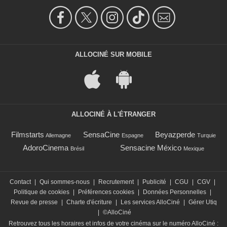
ALLOCINÉ SUR MOBILE
ALLOCINÉ À L'ÉTRANGER
Filmstarts
SensaCine
Beyazperde
Allemagne
Espagne
Turquie
AdoroCinema
Sensacine México
Brésil
Mexique
Contact
|
Qui sommes-nous
|
Recrutement
|
Publicité
|
CGU
|
CGV
|
Politique de cookies
|
Préférences cookies
|
Données Personnelles
|
Revue de presse
|
Charte d'écriture
|
Les services AlloCiné
|
Gérer Utiq
|
©AlloCiné
Retrouvez tous les horaires et infos de votre cinéma sur le numéro AlloCiné :