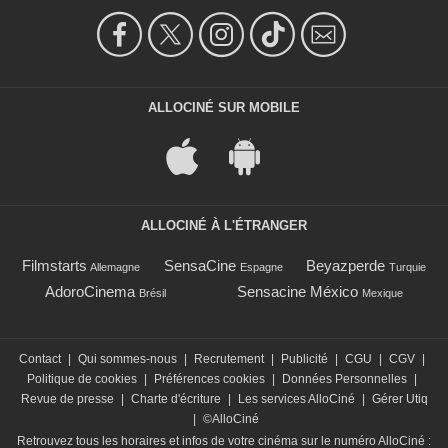
ALLOCINÉ SUR MOBILE
ALLOCINÉ À L'ÉTRANGER
Filmstarts
SensaCine
Beyazperde
Allemagne
Espagne
Turquie
AdoroCinema
Sensacine México
Brésil
Mexique
Contact
|
Qui sommes-nous
|
Recrutement
|
Publicité
|
CGU
|
CGV
|
Politique de cookies
|
Préférences cookies
|
Données Personnelles
|
Revue de presse
|
Charte d'écriture
|
Les services AlloCiné
|
Gérer Utiq
|
©AlloCiné
Retrouvez tous les horaires et infos de votre cinéma sur le numéro AlloCiné :