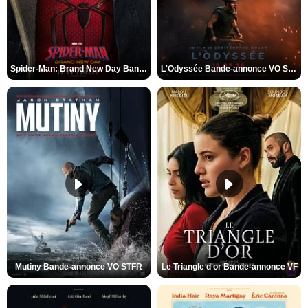
Spider-Man: Brand New Day Bande-annonce VO STFR
L'Odyssée Bande-annonce VO STFR
Mutiny Bande-annonce VO STFR
Le Triangle d'or Bande-annonce VF