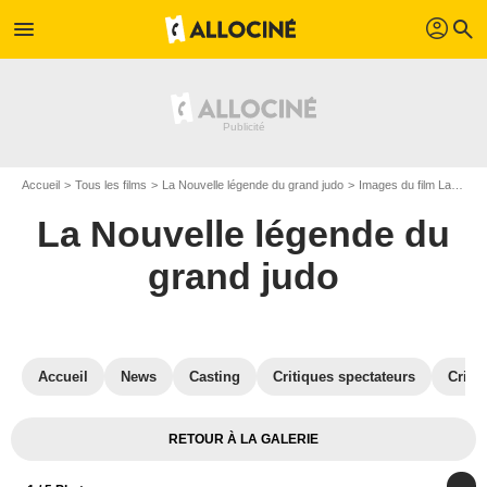
profil
menu
search
Accueil
Tous les films
La Nouvelle légende du grand judo
Images du film La Nouvelle légende du grand judo
La Nouvelle légende du
grand judo
Accueil
News
Casting
Critiques spectateurs
Criti
RETOUR À LA GALERIE