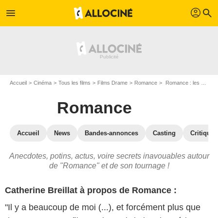
profil
menu
search
Accueil
Cinéma
Tous les films
Films Drame
Romance
Romance : les secrets du tournage
Romance
Accueil
News
Bandes-annonces
Casting
Critiques
Anecdotes, potins, actus, voire secrets inavouables autour
de "Romance" et de son tournage !
Catherine Breillat à propos de Romance :
"Il y a beaucoup de moi (...), et forcément plus que