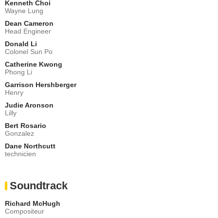
Kenneth Choi
Wayne Lung
Dean Cameron
Head Engineer
Donald Li
Colonel Sun Po
Catherine Kwong
Phong Li
Garrison Hershberger
Henry
Judie Aronson
Lilly
Bert Rosario
Gonzalez
Dane Northcutt
technicien
Soundtrack
Richard McHugh
Compositeur