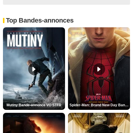
Top Bandes-annonces
Mutiny Bande-annonce VO STFR
Spider-Man: Brand New Day Bande-annonce VO STFR