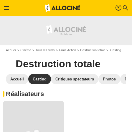
profil
menu
search
Accueil
Cinéma
Tous les films
Films Action
Destruction totale
Casting Destruction totale
Destruction totale
Accueil
Casting
Critiques spectateurs
Photos
Film
Réalisateurs