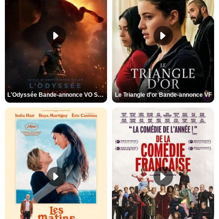
L'Odyssée Bande-annonce VO STFR
Le Triangle d'or Bande-annonce VF