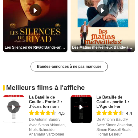
Les Silences de Riyad Bande-annonce VO STFR
Les Matins merveilleux Bande-annonce VF
Bandes-annonces à ne pas manquer
Meilleurs films à l'affiche
La Bataille de
La Bataille de
Gaulle - Partie 2 :
Gaulle - partie 1 :
J’écris ton nom
L'Âge de Fer
4,5
4,4
De Antonin Baudry
De Antonin Baudry
Avec Simon Abkarian,
Avec Simon Abkarian,
Niels Schneider,
Simon Russell Beale,
Anamaria Vartolomei
Florian Lesieur