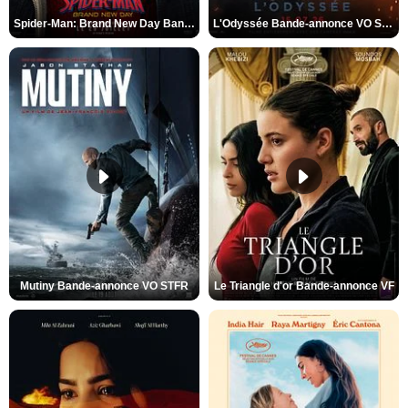
Spider-Man: Brand New Day Bande-annonce VO STFR
L'Odyssée Bande-annonce VO STFR
Mutiny Bande-annonce VO STFR
Le Triangle d'or Bande-annonce VF