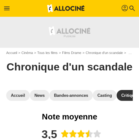
profil
menu
search
Accueil
Cinéma
Tous les films
Films Drame
Chronique d'un scandale
Critiqu
Chronique d'un scandale
Accueil
News
Bandes-annonces
Casting
Critiques
Note moyenne
3,5