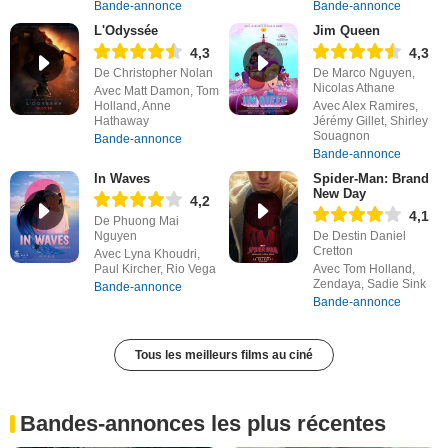
Bande-annonce
Bande-annonce
L'Odyssée
Jim Queen
4,3
4,3
De Christopher Nolan
De Marco Nguyen,
Nicolas Athane
Avec Matt Damon, Tom
Holland, Anne
Avec Alex Ramires,
Hathaway
Jérémy Gillet, Shirley
Souagnon
Bande-annonce
Bande-annonce
In Waves
Spider-Man: Brand
New Day
4,2
4,1
De Phuong Mai
Nguyen
De Destin Daniel
Cretton
Avec Lyna Khoudri,
Paul Kircher, Rio Vega
Avec Tom Holland,
Zendaya, Sadie Sink
Bande-annonce
Bande-annonce
Tous les meilleurs films au ciné
Bandes-annonces les plus récentes