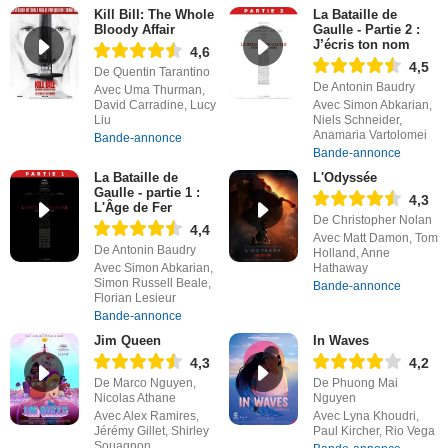
Kill Bill: The Whole
La Bataille de
Bloody Affair
Gaulle - Partie 2 :
J’écris ton nom
4,6
4,5
De Quentin Tarantino
De Antonin Baudry
Avec Uma Thurman,
David Carradine, Lucy
Avec Simon Abkarian,
Liu
Niels Schneider,
Anamaria Vartolomei
Bande-annonce
Bande-annonce
La Bataille de
L'Odyssée
Gaulle - partie 1 :
4,3
L'Âge de Fer
De Christopher Nolan
4,4
Avec Matt Damon, Tom
De Antonin Baudry
Holland, Anne
Avec Simon Abkarian,
Hathaway
Simon Russell Beale,
Bande-annonce
Florian Lesieur
Bande-annonce
Jim Queen
In Waves
4,3
4,2
De Marco Nguyen,
De Phuong Mai
Nicolas Athane
Nguyen
Avec Alex Ramires,
Avec Lyna Khoudri,
Jérémy Gillet, Shirley
Paul Kircher, Rio Vega
Souagnon