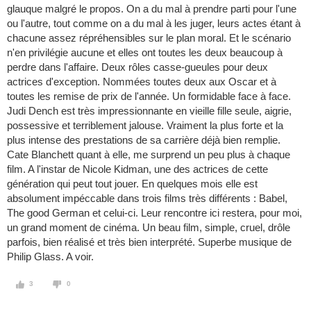
glauque malgré le propos. On a du mal à prendre parti pour l'une
ou l'autre, tout comme on a du mal à les juger, leurs actes étant à
chacune assez répréhensibles sur le plan moral. Et le scénario
n'en privilégie aucune et elles ont toutes les deux beaucoup à
perdre dans l'affaire. Deux rôles casse-gueules pour deux
actrices d'exception. Nommées toutes deux aux Oscar et à
toutes les remise de prix de l'année. Un formidable face à face.
Judi Dench est très impressionnante en vieille fille seule, aigrie,
possessive et terriblement jalouse. Vraiment la plus forte et la
plus intense des prestations de sa carrière déjà bien remplie.
Cate Blanchett quant à elle, me surprend un peu plus à chaque
film. A l'instar de Nicole Kidman, une des actrices de cette
génération qui peut tout jouer. En quelques mois elle est
absolument impéccable dans trois films très différents : Babel,
The good German et celui-ci. Leur rencontre ici restera, pour moi,
un grand moment de cinéma. Un beau film, simple, cruel, drôle
parfois, bien réalisé et très bien interprété. Superbe musique de
Philip Glass. A voir.
3
0