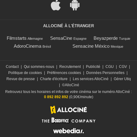
ALLOCINÉ À L'ÉTRANGER
Filmstarts
SensaCine
Beyazperde
Allemagne
Espagne
Turquie
AdoroCinema
Sensacine México
Brésil
Mexique
Contact
|
Qui sommes-nous
|
Recrutement
|
Publicité
|
CGU
|
CGV
|
Politique de cookies
|
Préférences cookies
|
Données Personnelles
|
Revue de presse
|
Charte d'écriture
|
Les services AlloCiné
|
Gérer Utiq
|
©AlloCiné
Retrouvez tous les horaires et infos de votre cinéma sur le numéro AlloCiné :
0 892 892 892
(0,90€/minute)