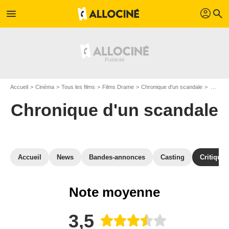
profil
menu
search
Accueil
Cinéma
Tous les films
Films Drame
Chronique d'un scandale
Avis sur Chronique d'un scandale
Chronique d'un scandale
Accueil
News
Bandes-annonces
Casting
Critiques
Note moyenne
3,5