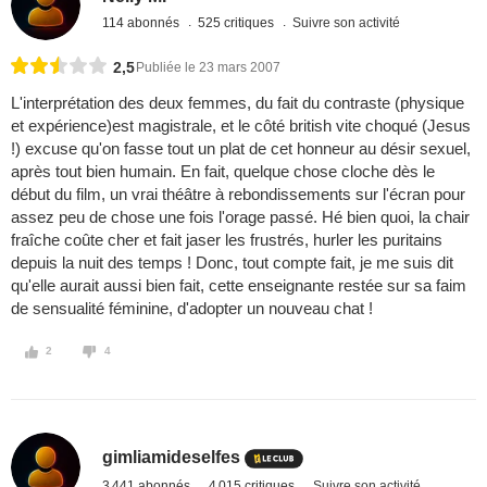
114 abonnés
525 critiques
Suivre son activité
2,5
Publiée le 23 mars 2007
L'interprétation des deux femmes, du fait du contraste (physique
et expérience)est magistrale, et le côté british vite choqué (Jesus
!) excuse qu'on fasse tout un plat de cet honneur au désir sexuel,
après tout bien humain. En fait, quelque chose cloche dès le
début du film, un vrai théâtre à rebondissements sur l'écran pour
assez peu de chose une fois l'orage passé. Hé bien quoi, la chair
fraîche coûte cher et fait jaser les frustrés, hurler les puritains
depuis la nuit des temps ! Donc, tout compte fait, je me suis dit
qu'elle aurait aussi bien fait, cette enseignante restée sur sa faim
de sensualité féminine, d'adopter un nouveau chat !
2
4
gimliamideselfes
3 441 abonnés
4 015 critiques
Suivre son activité