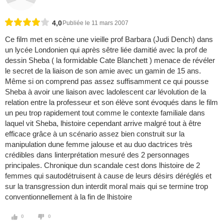
4,0
Publiée le 11 mars 2007
Ce film met en scène une vieille prof Barbara (Judi Dench) dans
un lycée Londonien qui après sêtre liée damitié avec la prof de
dessin Sheba ( la formidable Cate Blanchett ) menace de révéler
le secret de la liaison de son amie avec un gamin de 15 ans.
Même si on comprend pas assez suffisamment ce qui pousse
Sheba à avoir une liaison avec ladolescent car lévolution de la
relation entre la professeur et son élève sont évoqués dans le film
un peu trop rapidement tout comme le contexte familiale dans
laquel vit Sheba, lhistoire cependant arrive malgré tout à être
efficace grâce à un scénario assez bien construit sur la
manipulation dune femme jalouse et au duo dactrices très
crédibles dans linterprétation mesuré des 2 personnages
principales. Chronique dun scandale cest dons lhistoire de 2
femmes qui sautodétruisent à cause de leurs désirs déréglés et
sur la transgression dun interdit moral mais qui se termine trop
conventionnellement à la fin de lhistoire
0
0