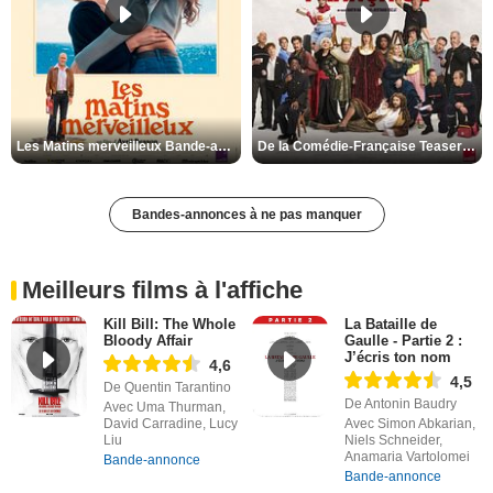
Les Matins merveilleux Bande-annonce VF
De la Comédie-Française Teaser VF
Bandes-annonces à ne pas manquer
Meilleurs films à l'affiche
Kill Bill: The Whole
La Bataille de
Bloody Affair
Gaulle - Partie 2 :
J’écris ton nom
4,6
4,5
De Quentin Tarantino
De Antonin Baudry
Avec Uma Thurman,
David Carradine, Lucy
Avec Simon Abkarian,
Liu
Niels Schneider,
Anamaria Vartolomei
Bande-annonce
Bande-annonce