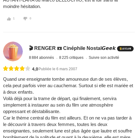
moindre hésitation.
1
0
🎬 RENGER 📼 Cinéphile Nostal𝙂𝙚𝙚𝙠
8 884 abonnés
8 225 critiques
Suivre son activité
4,0
Publiée le 6 mars 2007
Quand une enseignante tombe amoureuse dun de ses élèves,
cela peut parfois virer au cauchemar. Surtout si elle est mariée et
à deux enfants.
Voilà déjà pour la trame de départ, qui finalement, servira
simplement à instaurer au sein du film une atmosphère
oppressant et déstabilisante.
Car le thème central du film est ailleurs. Et on ne va pas tarder à
le découvrir à travers deux femmes, toutes les deux
enseignantes, seulement lune est plus âgée que lautre et souffre
horriblement de la solitude et quant à la deuxième, elle est mère