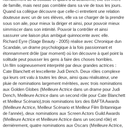
de famille, mais nest pas comblée dans sa vie de tous les jours.
Quand sa collègue découvre que celle-ci entretient une relation
douteuse avec un de ses élèves, elle va se charger de la prendre
sous son aile, pour mieux la diriger et ainsi, pour pouvoir mieux
simmiscer dans son intimité. Pouvoir la contrôler et ainsi
sassurer une liaison plus ambiguë quinnocente avec elle.
Richard Eyre (Stage Beauty - 2005) réalise avec Chronique dun
Scandale, un drame psychologique à la fois passionnant et
étonnamment drôle (par moment) où lon découvre à quel point la
solitude peut pousser les gens à faire des choses horribles.
Un film soigneusement interprété par deux grandes actrices :
Cate Blanchett et lexcellente Judi Dench. Deux rôles complexe
qui leurs ont valu à toutes les deux, ainsi quau réalisateur, une
pluie de nominations largement méritées, avec trois nominations
aux Golden Globes (Meilleure Actrice dans un drame pour Judi
Dench, Meilleure Actrice dans un second rôle pour Cate Blanchett
et Meilleur Scénario),trois nominations lors des BAFTA Awards
(Meilleure Actrice, Meilleur Scénario et Meilleur Film Britannique
de l'année), deux nominations aux Screen Actors Guild Awards
(Meilleure Actrice et Meilleure Actrice dans un second rôle) et
dernièrement, quatre nominations aux Oscars (Meilleure Actrice,