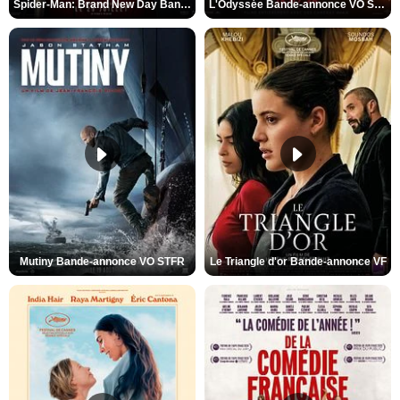
Spider-Man: Brand New Day Bande-annonce VO STFR
L'Odyssée Bande-annonce VO STFR
Mutiny Bande-annonce VO STFR
Le Triangle d'or Bande-annonce VF