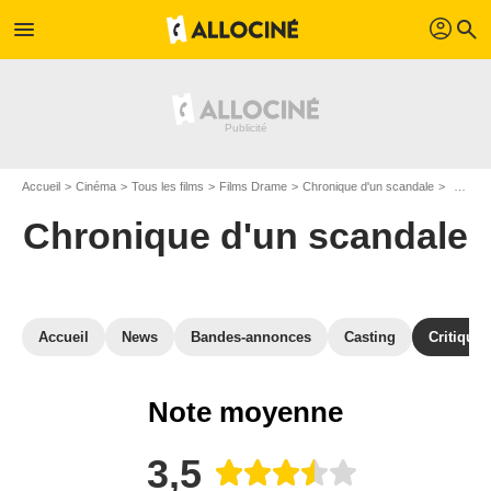
profil
menu
search
Accueil
Cinéma
Tous les films
Films Drame
Chronique d'un scandale
Critiqu
Chronique d'un scandale
Accueil
News
Bandes-annonces
Casting
Critiques
Note moyenne
3,5