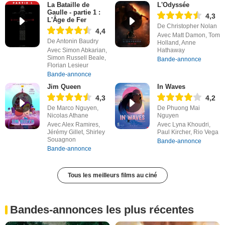
La Bataille de
L'Odyssée
Gaulle - partie 1 :
4,3
L'Âge de Fer
De Christopher Nolan
4,4
Avec Matt Damon, Tom
De Antonin Baudry
Holland, Anne
Avec Simon Abkarian,
Hathaway
Simon Russell Beale,
Bande-annonce
Florian Lesieur
Bande-annonce
Jim Queen
In Waves
4,3
4,2
De Marco Nguyen,
De Phuong Mai
Nicolas Athane
Nguyen
Avec Alex Ramires,
Avec Lyna Khoudri,
Jérémy Gillet, Shirley
Paul Kircher, Rio Vega
Souagnon
Bande-annonce
Bande-annonce
Tous les meilleurs films au ciné
Bandes-annonces les plus récentes