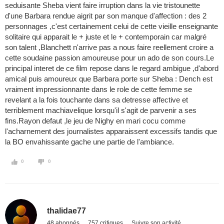
seduisante Sheba vient faire irruption dans la vie tristounette
d'une Barbara rendue aigrit par son manque d'affection : des 2
personnages ,c'est certainement celui de cette vieille enseignante
solitaire qui apparait le + juste et le + contemporain car malgré
son talent ,Blanchett n'arrive pas a nous faire reellement croire a
cette soudaine passion amoureuse pour un ado de son cours.Le
principal interet de ce film repose dans le regard ambigue ,d'abord
amical puis amoureux que Barbara porte sur Sheba : Dench est
vraiment impressionnante dans le role de cette femme se
revelant a la fois touchante dans sa detresse affective et
terriblement machiavelique lorsqu'il s'agit de parvenir a ses
fins.Rayon defaut ,le jeu de Nighy en mari cocu comme
l'acharnement des journalistes apparaissent excessifs tandis que
la BO envahissante gache une partie de l'ambiance.
0
0
thalidae77
48 abonnés
757 critiques
Suivre son activité