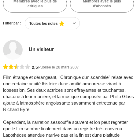
Membres avec le plus de
Membres avec le plus
critiques
d'abonnés
Filtrer par :
Toutes les notes
Un visiteur
2,5
Publiée le 28 mars 2007
Film étrange et dérangeant, "Chronique dun scandale" relate avec
une certaine acuité lhistoire dune amitié amoureuse virant à
lobsession. Ses deux actrices sont effrayantes et touchantes,
chacune à leur manière, et la musique composée par Philip Glass
ajoute à latmosphère angoissante savamment entretenue par
Richard Eyre.
Cependant, la narration sessouffle souvent et lon peut regretter
que le film sombre finalement dans un registre très convenu.
Lapothéose attendue narrive pas et la fin est dune platitude