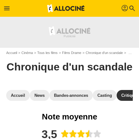
profil
menu
search
Accueil
Cinéma
Tous les films
Films Drame
Chronique d'un scandale
Critiqu
Chronique d'un scandale
Accueil
News
Bandes-annonces
Casting
Critiques
Note moyenne
3,5