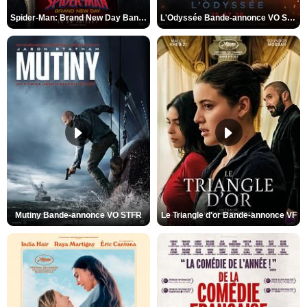
Spider-Man: Brand New Day Bande-annonce VO STFR
L'Odyssée Bande-annonce VO STFR
Mutiny Bande-annonce VO STFR
Le Triangle d'or Bande-annonce VF