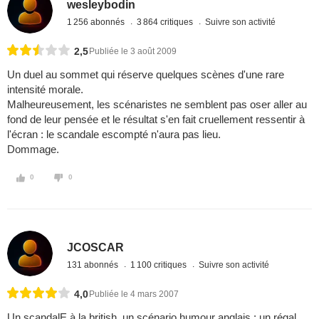
wesleybodin
1 256 abonnés
3 864 critiques
Suivre son activité
2,5
Publiée le 3 août 2009
Un duel au sommet qui réserve quelques scènes d'une rare
intensité morale.
Malheureusement, les scénaristes ne semblent pas oser aller au
fond de leur pensée et le résultat s'en fait cruellement ressentir à
l'écran : le scandale escompté n'aura pas lieu.
Dommage.
0
0
JCOSCAR
131 abonnés
1 100 critiques
Suivre son activité
4,0
Publiée le 4 mars 2007
Un scandalE à la british, un scénario humour anglais : un régal.