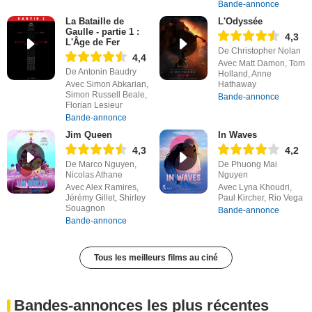
Bande-annonce
La Bataille de
L'Odyssée
Gaulle - partie 1 :
4,3
L'Âge de Fer
De Christopher Nolan
4,4
Avec Matt Damon, Tom
De Antonin Baudry
Holland, Anne
Avec Simon Abkarian,
Hathaway
Simon Russell Beale,
Bande-annonce
Florian Lesieur
Bande-annonce
Jim Queen
In Waves
4,3
4,2
De Marco Nguyen,
De Phuong Mai
Nicolas Athane
Nguyen
Avec Alex Ramires,
Avec Lyna Khoudri,
Jérémy Gillet, Shirley
Paul Kircher, Rio Vega
Souagnon
Bande-annonce
Bande-annonce
Tous les meilleurs films au ciné
Bandes-annonces les plus récentes