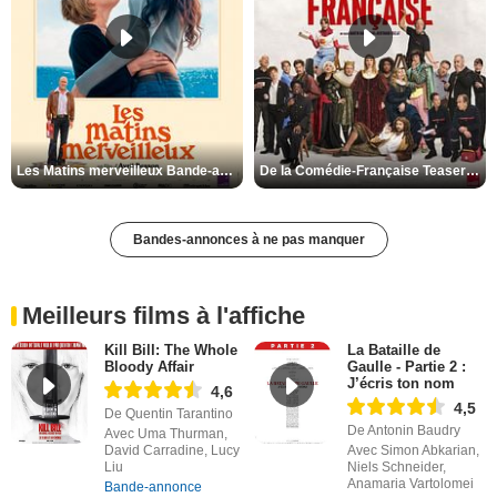
Les Matins merveilleux Bande-annonce VF
De la Comédie-Française Teaser VF
Bandes-annonces à ne pas manquer
Meilleurs films à l'affiche
Kill Bill: The Whole
La Bataille de
Bloody Affair
Gaulle - Partie 2 :
J’écris ton nom
4,6
4,5
De Quentin Tarantino
De Antonin Baudry
Avec Uma Thurman,
David Carradine, Lucy
Avec Simon Abkarian,
Liu
Niels Schneider,
Anamaria Vartolomei
Bande-annonce