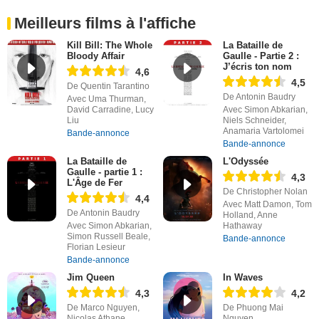
Meilleurs films à l'affiche
Kill Bill: The Whole
La Bataille de
Bloody Affair
Gaulle - Partie 2 :
J’écris ton nom
4,6
4,5
De Quentin Tarantino
De Antonin Baudry
Avec Uma Thurman,
David Carradine, Lucy
Avec Simon Abkarian,
Liu
Niels Schneider,
Anamaria Vartolomei
Bande-annonce
Bande-annonce
La Bataille de
L'Odyssée
Gaulle - partie 1 :
4,3
L'Âge de Fer
De Christopher Nolan
4,4
Avec Matt Damon, Tom
De Antonin Baudry
Holland, Anne
Avec Simon Abkarian,
Hathaway
Simon Russell Beale,
Bande-annonce
Florian Lesieur
Bande-annonce
Jim Queen
In Waves
4,3
4,2
De Marco Nguyen,
De Phuong Mai
Nicolas Athane
Nguyen