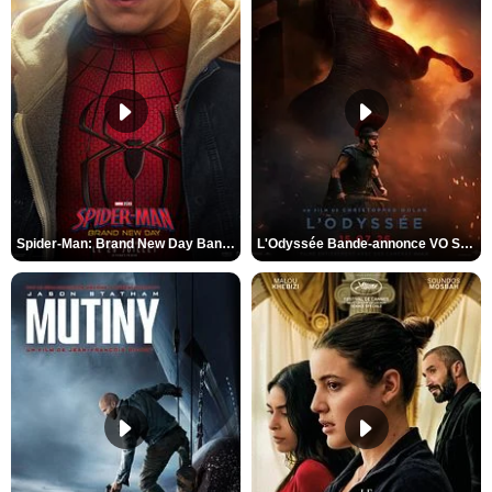
Spider-Man: Brand New Day Bande-annonce VO STFR
L'Odyssée Bande-annonce VO STFR