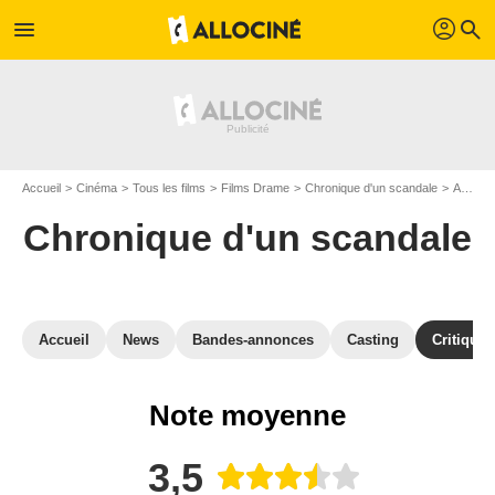
profil
menu
search
Accueil
Cinéma
Tous les films
Films Drame
Chronique d'un scandale
Avis Chronique d'un scandale
Chronique d'un scandale
Accueil
News
Bandes-annonces
Casting
Critiques
Note moyenne
3,5