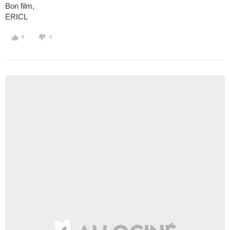
Bon film,
ERICL
0
0