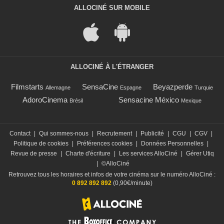
ALLOCINÉ SUR MOBILE
ALLOCINÉ À L'ÉTRANGER
Filmstarts
SensaCine
Beyazperde
Allemagne
Espagne
Turquie
AdoroCinema
Sensacine México
Brésil
Mexique
Contact
|
Qui sommes-nous
|
Recrutement
|
Publicité
|
CGU
|
CGV
|
Politique de cookies
|
Préférences cookies
|
Données Personnelles
|
Revue de presse
|
Charte d'écriture
|
Les services AlloCiné
|
Gérer Utiq
|
©AlloCiné
Retrouvez tous les horaires et infos de votre cinéma sur le numéro AlloCiné :
0 892 892 892
(0,90€/minute)